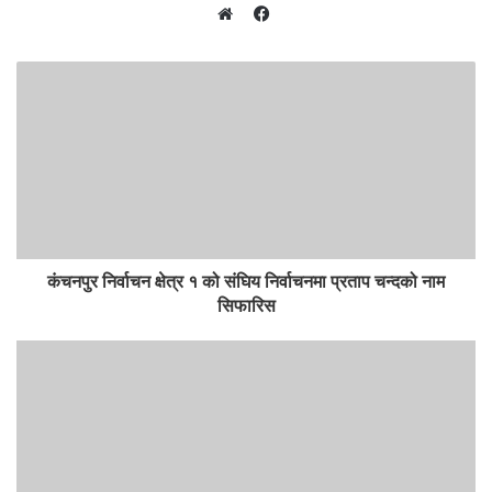
F
W
a
e
c
b
e
s
b
i
o
t
o
e
k
कंचनपुर निर्वाचन क्षेत्र १ को संघिय निर्वाचनमा प्रताप चन्दको नाम
सिफारिस