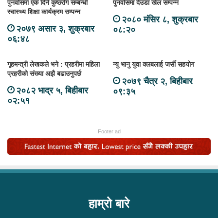
पुनर्वासमा एक दिने कुष्ठरोग सम्बन्धी
पुनर्वासमा देउडा खेल सम्पन्न
स्वास्थ्य शिक्षा कार्यक्रम सम्पन्न
२०८० मंसिर ८, शुक्रबार
२०७९ असार ३, शुक्रबार
०८:२०
०६:४८
गृहमन्त्री लेखकले भने : प्रहरीमा महिला
न्यु भानु युवा क्लबलाई जर्सी सहयोग
प्रहरीको संख्या अझै बढाउनुपर्छ
२०७९ चैत्र २, बिहीबार
२०८२ भाद्र ५, बिहीबार
०९:३५
०२:५१
Footer ad
हाम्रो बारे