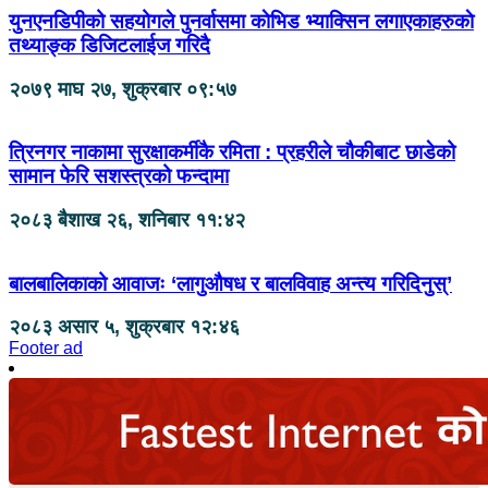
युनएनडिपीको सहयोगले पुनर्वासमा काेभिड भ्याक्सिन लगाएकाहरुकाे
तथ्याङ्क डिजिटलाईज गरिदै
२०७९ माघ २७, शुक्रबार ०९:५७
त्रिनगर नाकामा सुरक्षाकर्मीकै रमिता : प्रहरीले चौकीबाट छाडेको
सामान फेरि सशस्त्रको फन्दामा
२०८३ बैशाख २६, शनिबार ११:४२
बालबालिकाको आवाजः ‘लागुऔषध र बालविवाह अन्त्य गरिदिनुस्’
२०८३ असार ५, शुक्रबार १२:४६
Footer ad