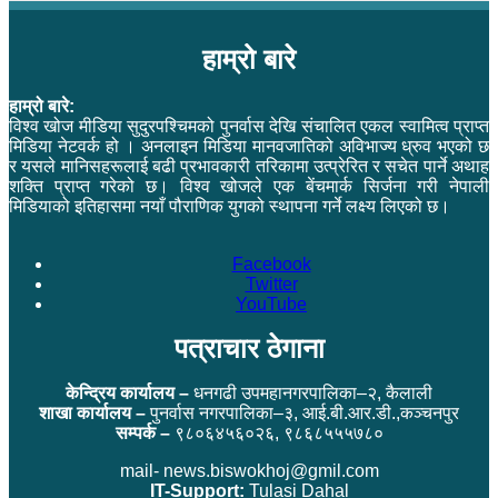
हाम्रो बारे
हाम्रो बारे:
विश्व खोज मीडिया सुदुरपश्चिमको पुनर्वास देखि संचालित एकल स्वामित्व प्राप्त
मिडिया नेटवर्क हो । अनलाइन मिडिया मानवजातिको अविभाज्य ध्रुव भएको छ
र यसले मानिसहरूलाई बढी प्रभावकारी तरिकामा उत्प्रेरित र सचेत पार्ने अथाह
शक्ति प्राप्त गरेको छ। विश्व खोजले एक बेंचमार्क सिर्जना गरी नेपाली
मिडियाको इतिहासमा नयाँ पौराणिक युगको स्थापना गर्ने लक्ष्य लिएको छ।
Facebook
Twitter
YouTube
पत्राचार ठेगाना
केन्द्रिय कार्यालय –
धनगढी उपमहानगरपालिका–२, कैलाली
शाखा कार्यालय –
पुनर्वास नगरपालिका–३, आई.बी.आर.डी.,कञ्चनपुर
सम्पर्क –
९८०६४५६०२६, ९८६८५५५७८०
mail- news.biswokhoj@gmil.com
IT-Support:
Tulasi Dahal