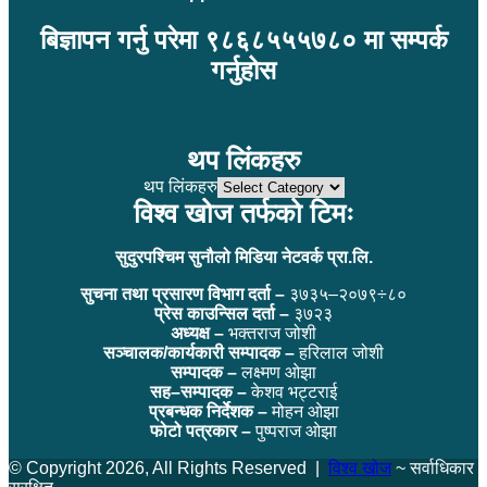
बिज्ञापन गर्नु परेमा ९८६८५५५७८० मा सम्पर्क
गर्नुहोस
थप लिंकहरु
थप लिंकहरु
विश्व खोज तर्फको टिमः
सुदुरपश्चिम सुनौलो मिडिया नेटवर्क प्रा.लि.
सुचना तथा प्रसारण विभाग दर्ता –
३७३५–२०७९÷८०
प्रेस काउन्सिल दर्ता –
३७२३
अध्यक्ष –
भक्तराज जोशी
सञ्चालक/कार्यकारी सम्पादक –
हरिलाल जोशी
सम्पादक –
लक्ष्मण ओझा
सह–सम्पादक –
केशव भट्टराई
प्रबन्धक निर्देशक –
मोहन ओझा
फोटो पत्रकार –
पुष्पराज ओझा
© Copyright 2026, All Rights Reserved |
विश्व खोज
~ सर्वाधिकार