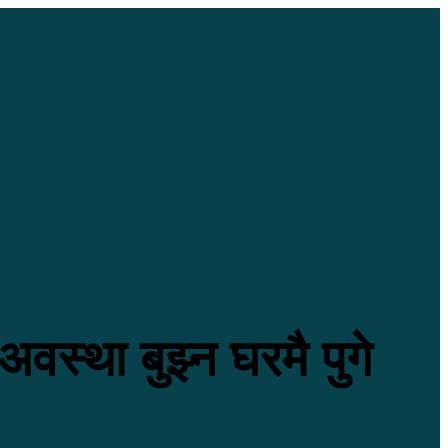
 अवस्था बुझ्न घरमै पुगे