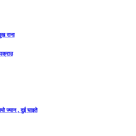
मुख राना
 पक्राउ
ो ज्यान , दुई घाइते