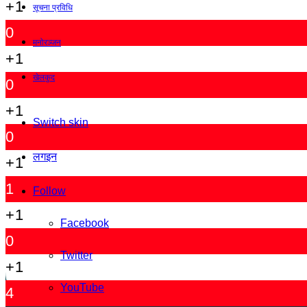
+1
सूचना प्रविधि
0
मनोरञ्जन
+1
खेलकुद
0
+1
Switch skin
0
लगइन
+1
1
Follow
+1
Facebook
0
Twitter
+1
YouTube
4