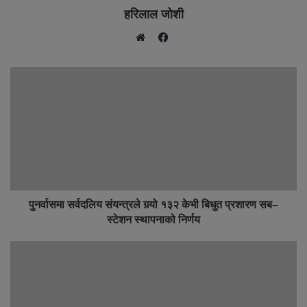
हरिलाल जोशी
F
W
a
e
c
b
e
s
b
i
o
t
o
e
k
पुनर्वासमा सर्वदलिय संयन्त्रले गर्‍यो १३२ केभी बिधुत प्रशारण सब–
स्टेशन स्थापनाको निर्णय