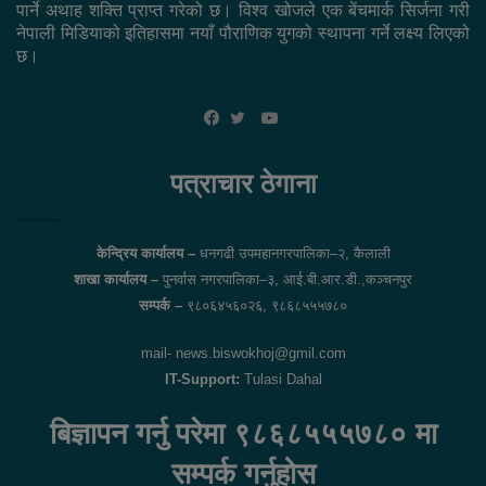
पार्ने अथाह शक्ति प्राप्त गरेको छ। विश्व खोजले एक बेंचमार्क सिर्जना गरी
नेपाली मिडियाको इतिहासमा नयाँ पौराणिक युगको स्थापना गर्ने लक्ष्य लिएको
छ।
YouTube
Facebook
Twitter
पत्राचार ठेगाना
केन्द्रिय कार्यालय –
धनगढी उपमहानगरपालिका–२, कैलाली
शाखा कार्यालय –
पुनर्वास नगरपालिका–३, आई.बी.आर.डी.,कञ्चनपुर
सम्पर्क –
९८०६४५६०२६, ९८६८५५५७८०
mail- news.biswokhoj@gmil.com
IT-Support:
Tulasi Dahal
बिज्ञापन गर्नु परेमा ९८६८५५५७८० मा
सम्पर्क गर्नुहोस