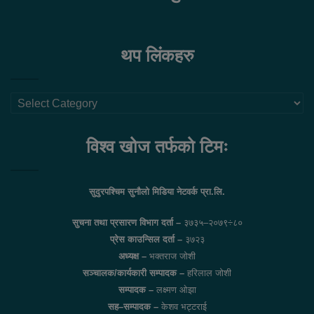
थप लिंकहरु
थप
लिंकहरु
विश्व खोज तर्फको टिमः
सुदुरपश्चिम सुनौलो मिडिया नेटवर्क प्रा.लि.
सुचना तथा प्रसारण विभाग दर्ता –
३७३५–२०७९÷८०
प्रेस काउन्सिल दर्ता –
३७२३
अध्यक्ष –
भक्तराज जोशी
सञ्चालक/कार्यकारी सम्पादक –
हरिलाल जोशी
सम्पादक –
लक्ष्मण ओझा
सह–सम्पादक –
केशव भट्टराई