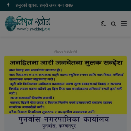
हजुरको सूचना, हाम्रो खबर बन्न सक्छ
Switch
समाचार
मेन
skin
खोज्नुहोस
Above Article Ad