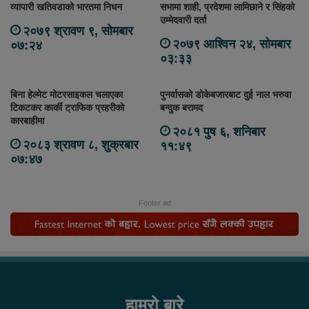
व्यापारी खतिवडाको भारतमा निधन
सभामा शाही, प्रदेशमा लामिछाने र सिंहको
उम्मेदवारी दर्ता
२०७९ श्रावण ९, सोमबार
२०७९ आश्विन २४, सोमबार
०७:२४
०३:३३
बिना हेल्मेट मोटरसाइकल चलाएका
पुनर्वासको डोकेबजारबाट दुई नाल भरुवा
टिकटकर कार्की ट्राफिक प्रहरीको
बन्दुक बरामद
कारबाहीमा
२०८१ पुष ६, शनिबार
२०८३ श्रावण ८, शुक्रबार
११:४९
०७:४७
Footer ad
हाम्रो बारे