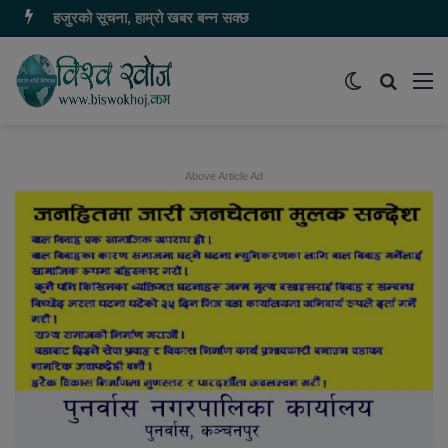
हजुरको सूचना, हाम्रो खबर बन्न सक्छ
Switch
समाचार
मेन
skin
खोज्नुहोस
Above Article Ad