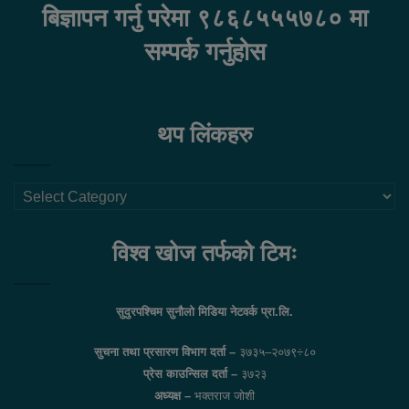
बिज्ञापन गर्नु परेमा ९८६८५५५७८० मा
सम्पर्क गर्नुहोस
थप लिंकहरु
थप
लिंकहरु
विश्व खोज तर्फको टिमः
सुदुरपश्चिम सुनौलो मिडिया नेटवर्क प्रा.लि.
सुचना तथा प्रसारण विभाग दर्ता –
३७३५–२०७९÷८०
प्रेस काउन्सिल दर्ता –
३७२३
अध्यक्ष –
भक्तराज जोशी