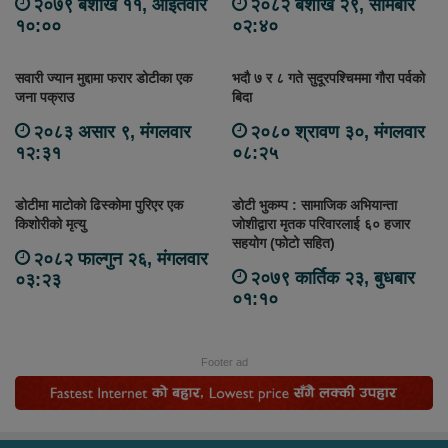
२०७९ बैशाख ११, आईतवार
२०८२ बैशाख २९, सोमबार
१०:००
०२:४०
सवारी ज्यान मुद्दामा फरार डोटीका एक
भदौ ७ र ८ गते सुदूरपश्चिममा गौरा पर्वको
जना पक्राउ
बिदा
२०८३ असार ९, मंगलवार
२०८० श्रावण ३०, मंगलवार
१२:३१
०८:२५
डोटीमा माटोको ढिस्कोमा पुरिएर एक
डोटी भुकम्प : सामाजिक अभियान्ता
किशोरीको मृत्यु
जोशीद्वारा मृतक परिवारलाई ६० हजार
सहयोग (फोटो सहित)
२०८२ फाल्गुन २६, मंगलवार
२०७९ कार्तिक २३, बुधबार
०३:२३
०१:१०
Footer ad