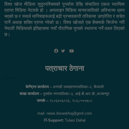
विश्व खोज मीडिया सुदुरपश्चिमको पुनर्वास देखि संचालित एकल स्वामित्व
प्राप्त मिडिया नेटवर्क हो । अनलाइन मिडिया मानवजातिको अविभाज्य ध्रुव
भएको छ र यसले मानिसहरूलाई बढी प्रभावकारी तरिकामा उत्प्रेरित र सचेत
पार्ने अथाह शक्ति प्राप्त गरेको छ। विश्व खोजले एक बेंचमार्क सिर्जना गरी
नेपाली मिडियाको इतिहासमा नयाँ पौराणिक युगको स्थापना गर्ने लक्ष्य लिएको
छ।
YouTube
Facebook
Twitter
पत्राचार ठेगाना
केन्द्रिय कार्यालय –
धनगढी उपमहानगरपालिका–२, कैलाली
शाखा कार्यालय –
पुनर्वास नगरपालिका–३, आई.बी.आर.डी.,कञ्चनपुर
सम्पर्क –
९८०६४५६०२६, ९८६८५५५७८०
mail- news.biswokhoj@gmil.com
IT-Support:
Tulasi Dahal