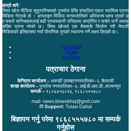
हाम्रो बारे:
विश्व खोज मीडिया सुदुरपश्चिमको पुनर्वास देखि संचालित एकल स्वामित्व प्राप्त
मिडिया नेटवर्क हो । अनलाइन मिडिया मानवजातिको अविभाज्य ध्रुव भएको छ
र यसले मानिसहरूलाई बढी प्रभावकारी तरिकामा उत्प्रेरित र सचेत पार्ने अथाह
शक्ति प्राप्त गरेको छ। विश्व खोजले एक बेंचमार्क सिर्जना गरी नेपाली
मिडियाको इतिहासमा नयाँ पौराणिक युगको स्थापना गर्ने लक्ष्य लिएको छ।
Facebook
Twitter
YouTube
पत्राचार ठेगाना
केन्द्रिय कार्यालय –
धनगढी उपमहानगरपालिका–२, कैलाली
शाखा कार्यालय –
पुनर्वास नगरपालिका–३, आई.बी.आर.डी.,कञ्चनपुर
सम्पर्क –
९८०६४५६०२६, ९८६८५५५७८०
mail- news.biswokhoj@gmil.com
IT-Support:
Tulasi Dahal
बिज्ञापन गर्नु परेमा ९८६८५५५७८० मा सम्पर्क
गर्नुहोस