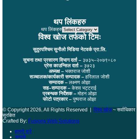
थप लिंकहरु
थप लिंकहरु
विश्व खोज तर्फको टिमः
सुदुरपश्चिम सुनौलो मिडिया नेटवर्क प्रा.लि.
सुचना तथा प्रसारण विभाग दर्ता –
३७३५–२०७९÷८०
प्रेस काउन्सिल दर्ता –
३७२३
अध्यक्ष –
भक्तराज जोशी
सञ्चालक/कार्यकारी सम्पादक –
हरिलाल जोशी
सम्पादक –
लक्ष्मण ओझा
सह–सम्पादक –
केशव भट्टराई
प्रबन्धक निर्देशक –
मोहन ओझा
फोटो पत्रकार –
पुष्पराज ओझा
© Copyright 2026, All Rights Reserved |
विश्व खोज
~ सर्वाधिकार
सुरक्षित
Crafted By:
Fusions Web Solutions
हाम्रो बारे
सम्पर्क