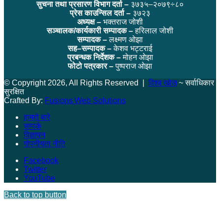
सुचना तथा प्रसारण विभाग दर्ता –
३७३५–२०७९÷८०
प्रेस काउन्सिल दर्ता –
३७२३
अध्यक्ष –
भक्तराज जोशी
सञ्चालक/कार्यकारी सम्पादक –
हरिलाल जोशी
सम्पादक –
लक्ष्मण ओझा
सह–सम्पादक –
केशव भट्टराई
प्रबन्धक निर्देशक –
मोहन ओझा
फोटो पत्रकार –
पुष्पराज ओझा
© Copyright 2026, All Rights Reserved |
विश्व खोज
~ सर्वाधिकार
सुरक्षित
Crafted By:
Fusions Web Solutions
हाम्रो बारे
सम्पर्क
विज्ञापन
गोपनीयता नीति
Facebook
Twitter
YouTube
Back to top button