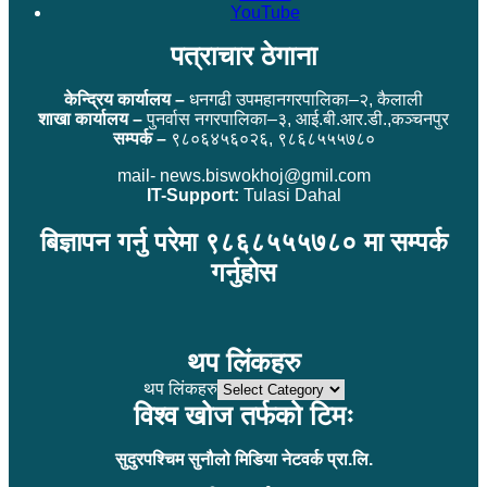
YouTube
पत्राचार ठेगाना
केन्द्रिय कार्यालय –
धनगढी उपमहानगरपालिका–२, कैलाली
शाखा कार्यालय –
पुनर्वास नगरपालिका–३, आई.बी.आर.डी.,कञ्चनपुर
सम्पर्क –
९८०६४५६०२६, ९८६८५५५७८०
mail- news.biswokhoj@gmil.com
IT-Support:
Tulasi Dahal
बिज्ञापन गर्नु परेमा ९८६८५५५७८० मा सम्पर्क
गर्नुहोस
थप लिंकहरु
थप लिंकहरु
विश्व खोज तर्फको टिमः
सुदुरपश्चिम सुनौलो मिडिया नेटवर्क प्रा.लि.