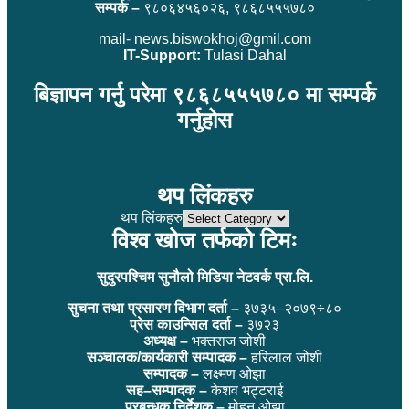
सम्पर्क –
९८०६४५६०२६, ९८६८५५५७८०
mail- news.biswokhoj@gmil.com
IT-Support:
Tulasi Dahal
बिज्ञापन गर्नु परेमा ९८६८५५५७८० मा सम्पर्क
गर्नुहोस
थप लिंकहरु
थप लिंकहरु
विश्व खोज तर्फको टिमः
सुदुरपश्चिम सुनौलो मिडिया नेटवर्क प्रा.लि.
सुचना तथा प्रसारण विभाग दर्ता –
३७३५–२०७९÷८०
प्रेस काउन्सिल दर्ता –
३७२३
अध्यक्ष –
भक्तराज जोशी
सञ्चालक/कार्यकारी सम्पादक –
हरिलाल जोशी
सम्पादक –
लक्ष्मण ओझा
सह–सम्पादक –
केशव भट्टराई
प्रबन्धक निर्देशक –
मोहन ओझा