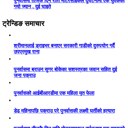
पुनर्वासमा तीजकै दिन राति मोटरसाइकल दुर्घटनामा एक युवकको
गयो ज्यान , दुई घाइते
ट्रेन्डिङ समाचार
श्रीमानलाई ड्राइभर बनाएर सरकारी गाडीको दुरुपयोग गर्दै
उपप्रमुख राना
पुनर्वासमा ब्राउन सुगर बोकेका सशस्त्रका जवान सहित दुई
जना पक्राउ
पुनर्वासको आईबीआरडीमा एक महिला मृत फेला
डेढ महिनापछि पक्राउ परे पुनर्वासकी लक्ष्मी घर्तीको हत्यारा