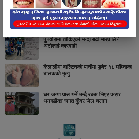
सुनको मूल्य तोलामा चार हजार आठ सयले वृद्धि
पुनर्वासमा तोकिएको भन्दा बढी भाडा लिने
अटोलाई कारबाही
कैलालीमा बाल्टिनको पानीमा डुबेर १८ महिनाका
बालकको मृत्यु
घर जग्गा पास गर्ने भन्दै रकम लिएर फरार
धनगढीका जगत कुँवर जेल चलान