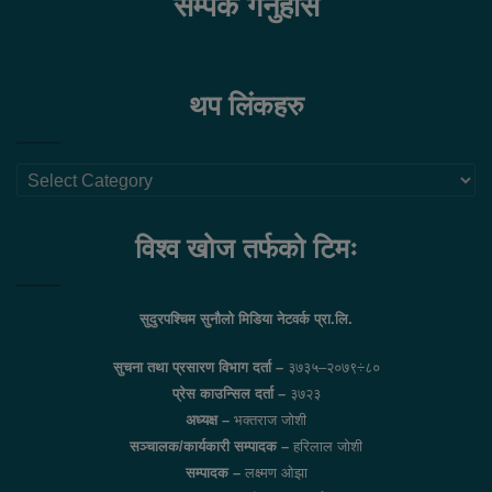
सम्पर्क गर्नुहोस
थप लिंकहरु
थप
लिंकहरु
विश्व खोज तर्फको टिमः
सुदुरपश्चिम सुनौलो मिडिया नेटवर्क प्रा.लि.
सुचना तथा प्रसारण विभाग दर्ता –
३७३५–२०७९÷८०
प्रेस काउन्सिल दर्ता –
३७२३
अध्यक्ष –
भक्तराज जोशी
सञ्चालक/कार्यकारी सम्पादक –
हरिलाल जोशी
सम्पादक –
लक्ष्मण ओझा