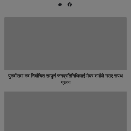
F
W
a
e
c
b
e
s
b
i
o
t
o
e
k
पुनर्वासमा नव निर्वाचित सम्पुर्ण जनप्रतिनिधिलाई मेयर शर्माले गराए सपथ
ग्रहण