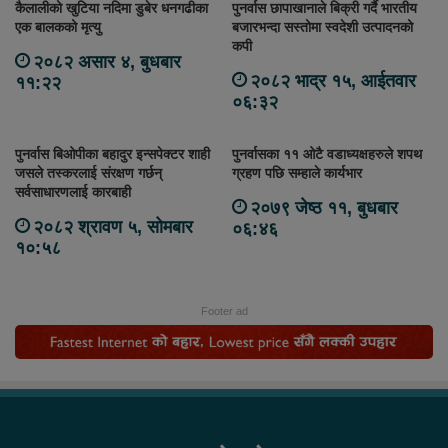
कैलालीको खुटिया नदिमा डुबेर धनगढीका
पुनर्वास छापाखानाले बिक्री गर्दै भारतीय
एक बालकको मृत्यु
बजारभन्दा सस्तोमा स्वदेशी उत्पादनको
कपी
२०८२ असार ४, बुधबार
२०८२ भाद्र १५, आईतवार
११:२२
०६:३२
पुनर्वास बिओपीका बहादुर इन्सपेक्टर शाही
पुनर्वासका ११ ओटै वडाध्यक्षहरुले शपथ
जसले तस्करलाई संरक्षण गर्छन्
ग्रहण पछि सम्हाले कार्यभार
सर्वसाधारणलाई कारबाही
२०७९ जेष्ठ ११, बुधबार
२०८२ श्रावण ५, सोमबार
०६:४६
१०:५८
Footer ad