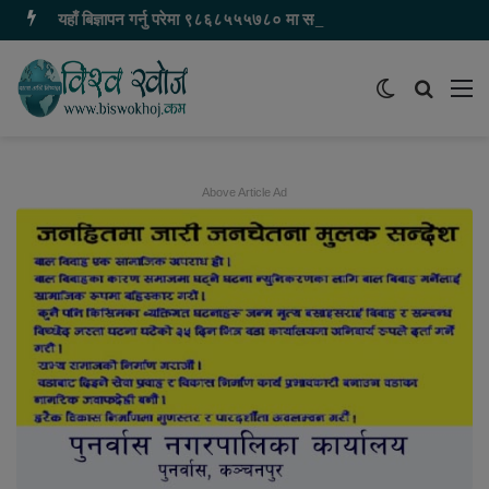
यहाँ बिज्ञापन गर्नु परेमा ९८६८५५५७८० मा सम्पर्क गर्नुहोस
Switch
समाचार
मेन
skin
खोज्नुहोस
Above Article Ad