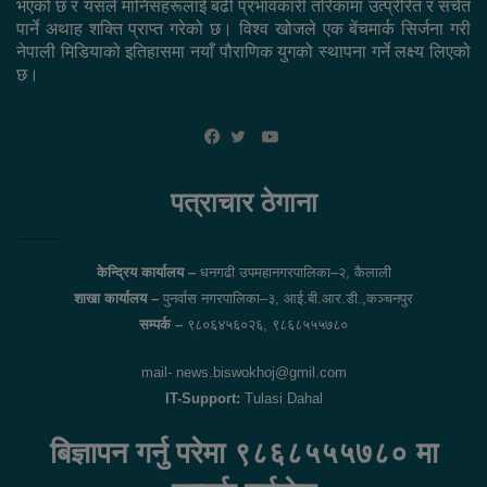
भएको छ र यसले मानिसहरूलाई बढी प्रभावकारी तरिकामा उत्प्रेरित र सचेत
पार्ने अथाह शक्ति प्राप्त गरेको छ। विश्व खोजले एक बेंचमार्क सिर्जना गरी
नेपाली मिडियाको इतिहासमा नयाँ पौराणिक युगको स्थापना गर्ने लक्ष्य लिएको
छ।
YouTube
Facebook
Twitter
पत्राचार ठेगाना
केन्द्रिय कार्यालय –
धनगढी उपमहानगरपालिका–२, कैलाली
शाखा कार्यालय –
पुनर्वास नगरपालिका–३, आई.बी.आर.डी.,कञ्चनपुर
सम्पर्क –
९८०६४५६०२६, ९८६८५५५७८०
mail- news.biswokhoj@gmil.com
IT-Support:
Tulasi Dahal
बिज्ञापन गर्नु परेमा ९८६८५५५७८० मा