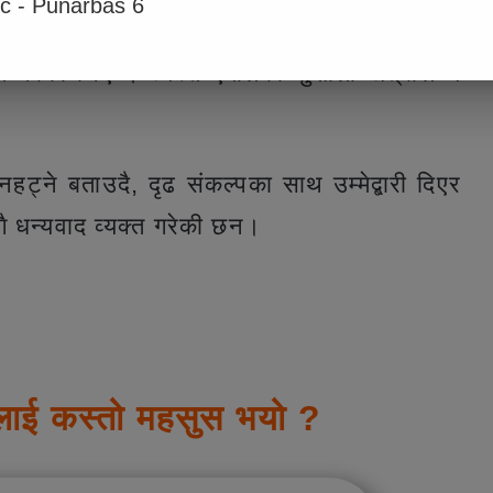
ic - Punarbas 6
त गरिन भने प्रतिद्वोन्दी नेकपा माओवादीका धोखे
 गरेका थिए । त्यस्तै एमालेकी सुशीला खत्रीले ५
्ने बताउदै, दृढ संकल्पका साथ उम्मेद्बारी दिएर
 धन्यवाद व्यक्त गरेकी छन।
लाई कस्तो महसुस भयो ?