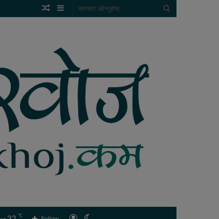
Random
Sidebar
समाचार
Article
खोज्नुहोस्
℃
32
लगइन
Switch