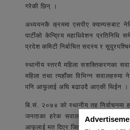
गरेकी छिन् ।
अध्ययनकै क्रममा एसपीए क्याम्पसबाट ने
पार्टीको केन्द्रिय महाधिवेशन प्रतिनिधि
प्रदेश कमिटी निर्बाचित सदस्य र सुदुरपश्
स्थानीय स्तरमै महिला सशक्तिकरणका सवाल
महिला तथा त्यहाँका विभिन्न सवालहरुमा नेत
पनि आफुलाई अघि बढाउदै आएकी थिईन ।
बि.सं. २०७४ को स्थानीय तह निर्वाचनमा हा
जनताका हरेक सवालहरुमा आफु प्रत्यक्ष
Advertiseme
आफुलाई मत दिएर जिताएको उनको भनाई 