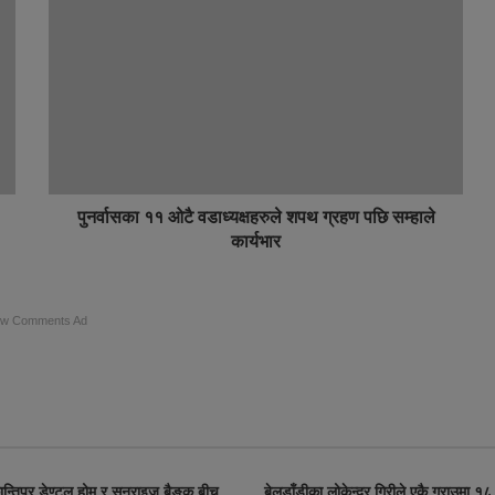
पुनर्वासका ११ ओटै वडाध्यक्षहरुले शपथ ग्रहण पछि सम्हाले
कार्यभार
ow Comments Ad
्तिपुर डेण्टल होम र सनराइज बैङ्क बीच
बेलडाँडीका लोकेन्द्र गिरीले एकै ग्राउमा १८