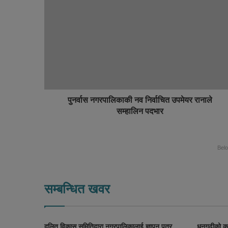
b
e
s
b
i
o
t
o
e
k
पुनर्वास नगरपालिकाकी नव निर्वाचित उपमेयर रानाले
सम्हालिन पदभार
Bel
सम्बन्धित खवर
दलित विकास समितिद्वारा नगरपालिकालाई ज्ञापन पत्र
धनगढीको कान