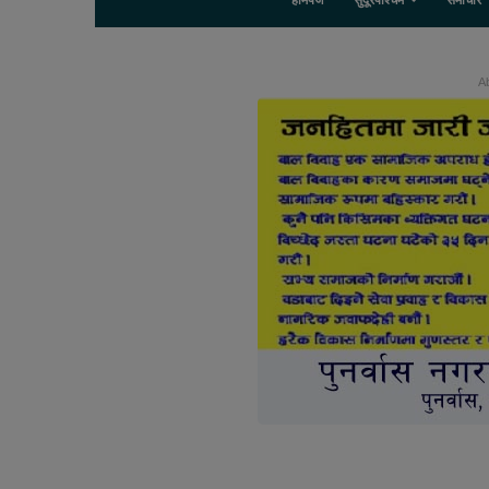
होमपेज
सुदूरपश्चिम
समाचार
Ab