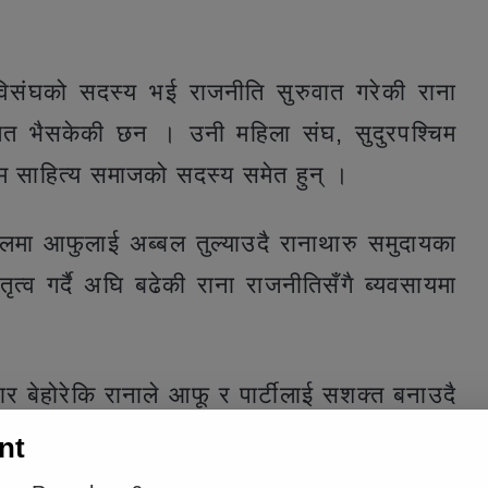
विसंघको सदस्य भई राजनीति सुरुवात गरेकी राना
 समेत भैसकेकी छन । उनी महिला संघ, सुदुरपश्चिम
चिम साहित्य समाजको सदस्य समेत हुन् ।
मा आफुलाई अब्बल तुल्याउदै रानाथारु समुदायका
ृत्व गर्दै अघि बढेकी राना राजनीतिसँगै ब्यवसायमा
र बेहोरेकि रानाले आफू र पार्टीलाई सशक्त बनाउदै
 सहभागी गराउदै काम गरेकाले पनि मतदाताहरुले
nt
छ ।