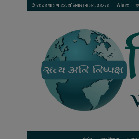
२०८३ श्रावण २३, शनिबार | समय: ०३:५४
Alert:
ह