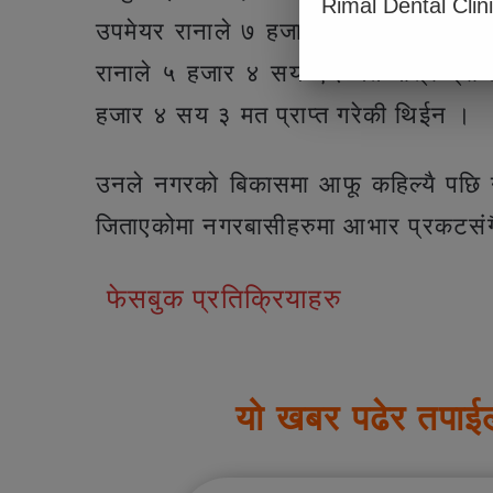
Rimal Dental Clin
उपमेयर रानाले ७ हजार ३ सय ४५ मत प्राप्
रानाले ५ हजार ४ सय ९२ मत मात्र प्राप्त
हजार ४ सय ३ मत प्राप्त गरेकी थिईन ।
उनले नगरको बिकासमा आफू कहिल्यै पछि नहट
जिताएकोमा नगरबासीहरुमा आभार प्रकटसंगै
फेसबुक प्रतिक्रियाहरु
यो खबर पढेर तपाई