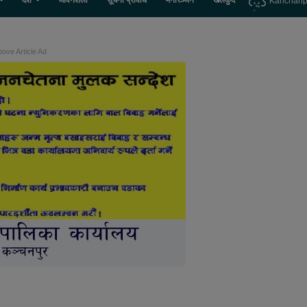
देश
जीवनशैली
सूचना प्रविधि
मनोरञ्जन
खेलकुद
Kanchanp
ove Article Ad