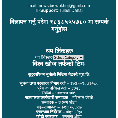
mail- news.biswokhoj@gmil.com
IT-Support:
Tulasi Dahal
बिज्ञापन गर्नु परेमा ९८६८५५५७८० मा सम्पर्क
गर्नुहोस
थप लिंकहरु
थप लिंकहरु
विश्व खोज तर्फको टिमः
सुदुरपश्चिम सुनौलो मिडिया नेटवर्क प्रा.लि.
सुचना तथा प्रसारण विभाग दर्ता –
३७३५–२०७९÷८०
प्रेस काउन्सिल दर्ता –
३७२३
अध्यक्ष –
भक्तराज जोशी
सञ्चालक/कार्यकारी सम्पादक –
हरिलाल जोशी
सम्पादक –
लक्ष्मण ओझा
सह–सम्पादक –
केशव भट्टराई
प्रबन्धक निर्देशक –
मोहन ओझा
फोटो पत्रकार –
पुष्पराज ओझा