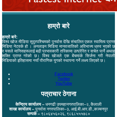
हाम्रो बारे
हाम्रो बारे:
विश्व खोज मीडिया सुदुरपश्चिमको पुनर्वास देखि संचालित एकल स्वामित्व प्राप्त
मिडिया नेटवर्क हो । अनलाइन मिडिया मानवजातिको अविभाज्य ध्रुव भएको छ
र यसले मानिसहरूलाई बढी प्रभावकारी तरिकामा उत्प्रेरित र सचेत पार्ने अथाह
शक्ति प्राप्त गरेको छ। विश्व खोजले एक बेंचमार्क सिर्जना गरी नेपाली
मिडियाको इतिहासमा नयाँ पौराणिक युगको स्थापना गर्ने लक्ष्य लिएको छ।
Facebook
Twitter
YouTube
पत्राचार ठेगाना
केन्द्रिय कार्यालय –
धनगढी उपमहानगरपालिका–२, कैलाली
शाखा कार्यालय –
पुनर्वास नगरपालिका–३, आई.बी.आर.डी.,कञ्चनपुर
सम्पर्क –
९८०६४५६०२६, ९८६८५५५७८०