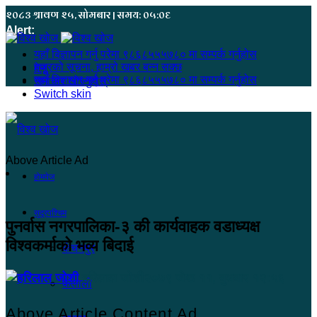
२०८३ श्रावण २५, सोमबार | समय: ०५:०६
Alert:
यहाँ बिज्ञापन गर्नु परेमा ९८६८५५५७८० मा सम्पर्क गर्नुहोस
हजुरको सूचना, हाम्रो खबर बन्न सक्छ
मेनू
यहाँ बिज्ञापन गर्नु परेमा ९८६८५५५७८० मा सम्पर्क गर्नुहोस
समाचार खोज्नुहोस्
Switch skin
Above Article Ad
होमपेज
सुदूरपश्चिम
पुनर्वास नगरपालिका-३ की कार्यवाहक वडाध्यक्ष
विश्वकर्माको भव्य बिदाई
कंचनपुर
हरिलाल जोशी
२०७९ जेष्ठ ११, बुधबार १२:५६
कैलाली
Above Article Content Ad