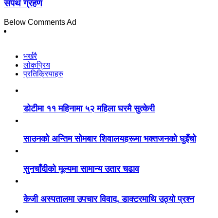
सपथ ग्रहण
Below Comments Ad
भर्खरै
लोकप्रिय
प्रतिक्रियाहरु
डोटीमा ११ महिनामा ५२ महिला घरमै सुत्केरी
साउनको अन्तिम सोमबार शिवालयहरूमा भक्तजनको घुइँचो
सुनचाँदीको मूल्यमा सामान्य उतार चढाव
केजी अस्पतालमा उपचार विवाद, डाक्टरमाथि उठ्यो प्रश्न