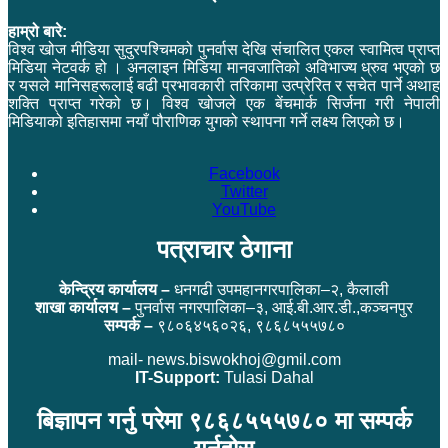
हाम्रो बारे:
विश्व खोज मीडिया सुदुरपश्चिमको पुनर्वास देखि संचालित एकल स्वामित्व प्राप्त
मिडिया नेटवर्क हो । अनलाइन मिडिया मानवजातिको अविभाज्य ध्रुव भएको छ
र यसले मानिसहरूलाई बढी प्रभावकारी तरिकामा उत्प्रेरित र सचेत पार्ने अथाह
शक्ति प्राप्त गरेको छ। विश्व खोजले एक बेंचमार्क सिर्जना गरी नेपाली
मिडियाको इतिहासमा नयाँ पौराणिक युगको स्थापना गर्ने लक्ष्य लिएको छ।
Facebook
Twitter
YouTube
पत्राचार ठेगाना
केन्द्रिय कार्यालय –
धनगढी उपमहानगरपालिका–२, कैलाली
शाखा कार्यालय –
पुनर्वास नगरपालिका–३, आई.बी.आर.डी.,कञ्चनपुर
सम्पर्क –
९८०६४५६०२६, ९८६८५५५७८०
mail- news.biswokhoj@gmil.com
IT-Support:
Tulasi Dahal
बिज्ञापन गर्नु परेमा ९८६८५५५७८० मा सम्पर्क