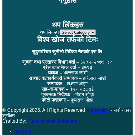
गर्नुहोस
थप लिंकहरु
थप लिंकहरु
विश्व खोज तर्फको टिमः
सुदुरपश्चिम सुनौलो मिडिया नेटवर्क प्रा.लि.
सुचना तथा प्रसारण विभाग दर्ता –
३७३५–२०७९÷८०
प्रेस काउन्सिल दर्ता –
३७२३
अध्यक्ष –
भक्तराज जोशी
सञ्चालक/कार्यकारी सम्पादक –
हरिलाल जोशी
सम्पादक –
लक्ष्मण ओझा
सह–सम्पादक –
केशव भट्टराई
प्रबन्धक निर्देशक –
मोहन ओझा
फोटो पत्रकार –
पुष्पराज ओझा
© Copyright 2026, All Rights Reserved |
विश्व खोज
~ सर्वाधिकार
सुरक्षित
Crafted By:
Fusions Web Solutions
हाम्रो बारे