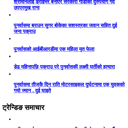
श्रीमानलाई ड्राइभर बनाएर सरकारी गाडीको दुरुपयोग गर्दै
उपप्रमुख राना
पुनर्वासमा ब्राउन सुगर बोकेका सशस्त्रका जवान सहित दुई
जना पक्राउ
पुनर्वासको आईबीआरडीमा एक महिला मृत फेला
डेढ महिनापछि पक्राउ परे पुनर्वासकी लक्ष्मी घर्तीको हत्यारा
पुनर्वासमा तीजकै दिन राति मोटरसाइकल दुर्घटनामा एक युवकको
गयो ज्यान , दुई घाइते
ट्रेन्डिङ समाचार