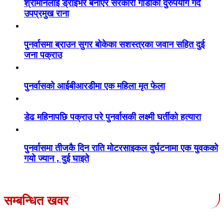
श्रीमानलाई ड्राइभर बनाएर सरकारी गाडीको दुरुपयोग गर्दै
उपप्रमुख राना
पुनर्वासमा ब्राउन सुगर बोकेका सशस्त्रका जवान सहित दुई
जना पक्राउ
पुनर्वासको आईबीआरडीमा एक महिला मृत फेला
डेढ महिनापछि पक्राउ परे पुनर्वासकी लक्ष्मी घर्तीको हत्यारा
पुनर्वासमा तीजकै दिन राति मोटरसाइकल दुर्घटनामा एक युवकको
गयो ज्यान , दुई घाइते
सम्बन्धित खवर