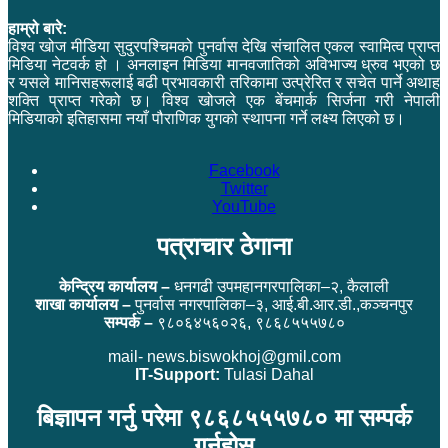
हाम्रो बारे:
विश्व खोज मीडिया सुदुरपश्चिमको पुनर्वास देखि संचालित एकल स्वामित्व प्राप्त
मिडिया नेटवर्क हो । अनलाइन मिडिया मानवजातिको अविभाज्य ध्रुव भएको छ
र यसले मानिसहरूलाई बढी प्रभावकारी तरिकामा उत्प्रेरित र सचेत पार्ने अथाह
शक्ति प्राप्त गरेको छ। विश्व खोजले एक बेंचमार्क सिर्जना गरी नेपाली
मिडियाको इतिहासमा नयाँ पौराणिक युगको स्थापना गर्ने लक्ष्य लिएको छ।
Facebook
Twitter
YouTube
पत्राचार ठेगाना
केन्द्रिय कार्यालय –
धनगढी उपमहानगरपालिका–२, कैलाली
शाखा कार्यालय –
पुनर्वास नगरपालिका–३, आई.बी.आर.डी.,कञ्चनपुर
सम्पर्क –
९८०६४५६०२६, ९८६८५५५७८०
mail- news.biswokhoj@gmil.com
IT-Support:
Tulasi Dahal
बिज्ञापन गर्नु परेमा ९८६८५५५७८० मा सम्पर्क
गर्नुहोस