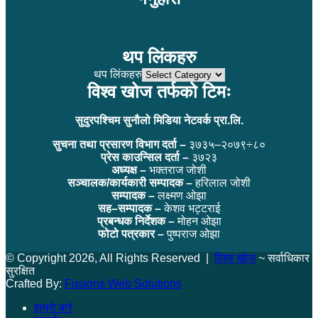
थप लिंकहरु
थप लिंकहरु
विश्व खोज तर्फको टिमः
सुदुरपश्चिम सुनौलो मिडिया नेटवर्क प्रा.लि.
सुचना तथा प्रसारण विभाग दर्ता –
३७३५–२०७९÷८०
प्रेस काउन्सिल दर्ता –
३७२३
अध्यक्ष –
भक्तराज जोशी
सञ्चालक/कार्यकारी सम्पादक –
हरिलाल जोशी
सम्पादक –
लक्ष्मण ओझा
सह–सम्पादक –
केशव भट्टराई
प्रबन्धक निर्देशक –
मोहन ओझा
फोटो पत्रकार –
पुष्पराज ओझा
© Copyright 2026, All Rights Reserved |
विश्व खोज
~ सर्वाधिकार
सुरक्षित
Crafted By:
Fusions Web Solutions
हाम्रो बारे