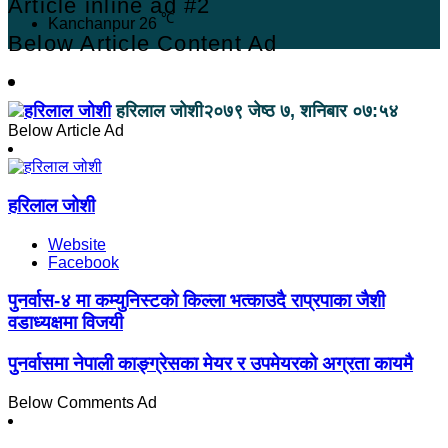
Article inline ad #2
℃
Kanchanpur
26
Below Article Content Ad
हरिलाल जोशी
२०७९ जेष्ठ ७, शनिबार ०७:५४
Below Article Ad
हरिलाल जोशी
Website
Facebook
पुनर्वास-४ मा कम्युनिस्टको किल्ला भत्काउदै राप्रपाका जैशी
वडाध्यक्षमा विजयी
पुनर्वासमा नेपाली काङ्ग्रेसका मेयर र उपमेयरको अग्रता कायमै
Below Comments Ad