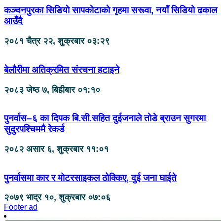
कञ्चनपुरका सिडियाे सापकाेटाकाे गृहमा सरूवा, नयाँ सिडियाे ढकाल
आउँदै
२०८१ चैत्र २२, शुक्रबार ०३:२९
बेलौरीमा अतिक्रमित संरचना हटाइने
२०८३ जेष्ठ ७, बिहीबार ०१:१०
पुनर्वास–६ का दिपक बि.सी.सहित दुईजनाले तोडे ब्राउन सुगरमा
सुदुरपश्चिममै रेकर्ड
२०८२ असार ६, शुक्रबार ११:०१
पुनर्वासमा कार र मोटरसाइकल ठोक्किए, दुई जना घाईते
२०७९ भाद्र १०, शुक्रबार ०७:०६
Footer ad