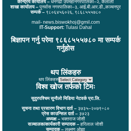
केन्द्रिय कार्यालय –
धनगढी उपमहानगरपालिका–२, कैलाली
शाखा कार्यालय –
पुनर्वास नगरपालिका–३, आई.बी.आर.डी.,कञ्चनपुर
सम्पर्क –
९८०६४५६०२६, ९८६८५५५७८०
mail- news.biswokhoj@gmil.com
IT-Support:
Tulasi Dahal
बिज्ञापन गर्नु परेमा ९८६८५५५७८० मा सम्पर्क
गर्नुहोस
थप लिंकहरु
थप लिंकहरु
विश्व खोज तर्फको टिमः
सुदुरपश्चिम सुनौलो मिडिया नेटवर्क प्रा.लि.
सुचना तथा प्रसारण विभाग दर्ता –
३७३५–२०७९÷८०
प्रेस काउन्सिल दर्ता –
३७२३
अध्यक्ष –
भक्तराज जोशी
सञ्चालक/कार्यकारी सम्पादक –
हरिलाल जोशी
सम्पादक –
लक्ष्मण ओझा