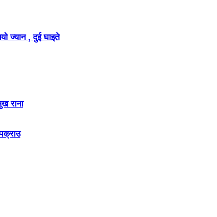
ो ज्यान , दुई घाइते
मुख राना
 पक्राउ