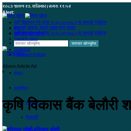
२०८३ श्रावण २३, शनिबार | समय: ११:५२
Alert:
यहाँ बिज्ञापन गर्नु परेमा ९८६८५५५७८० मा सम्पर्क गर्नुहोस
हजुरको सूचना, हाम्रो खबर बन्न सक्छ
मेनू
यहाँ बिज्ञापन गर्नु परेमा ९८६८५५५७८० मा सम्पर्क गर्नुहोस
समाचार खोज्नुहोस्
Switch skin
समाचार खोज्नुहोस्
Sidebar
Random Article
Above Article Ad
होमपेज
सुदूरपश्चिम
कृषि विकास बैंक बेलौरी
कंचनपुर
कैलाली
हरिलाल जोशी
२०७९ आश्विन २७, बिहीबार ०६:०९