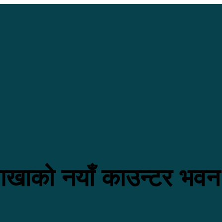
 शाखाको नयाँ काउन्टर भव