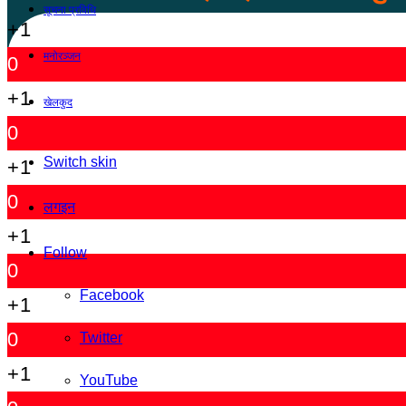
सूचना प्रविधि
+1
मनोरञ्जन
0
+1
खेलकुद
0
Switch skin
+1
0
लगइन
+1
Follow
0
Facebook
+1
0
Twitter
+1
YouTube