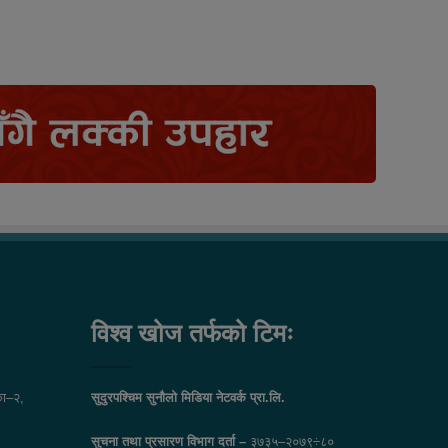
विश्व खोज तर्फको टिमः
ा–२,
सुदुरपश्चिम सुनौलो मिडिया नेटवर्क प्रा.लि.
सुचना तथा प्रसारण विभाग दर्ता –
३७३५–२०७९÷८०