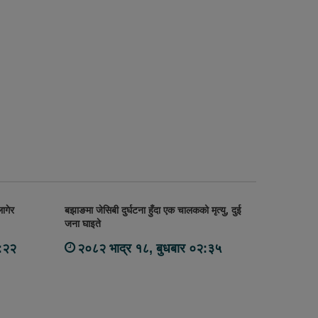
ागेर
बझाङमा जेसिबी दुर्घटना हुँदा एक चालकको मृत्यु, दुई
जना घाइते
०:२२
२०८२ भाद्र १८, बुधबार ०२:३५