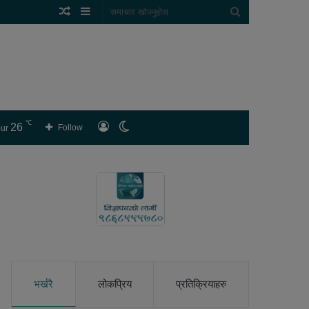
Random
Sidebar
समाचार
Article
खोज्नुहोस्
℃
26
लगइन
Switch
Follow
ur
skin
भर्खरै
लोकप्रिय
प्रतिक्रियाहरु