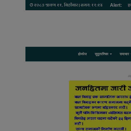
२०८३ श्रावण २१, बिहीबार | समय: ११:२४
Alert:
ह
होमपेज
सुदूरपश्चिम
समाचार
Ab