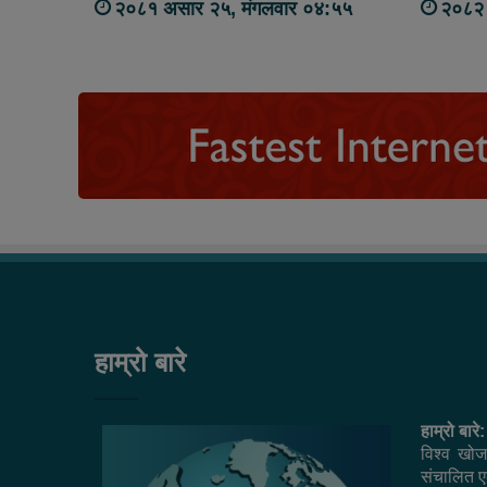
२०८१ असार २५, मंगलवार ०४:५५
२०८२ 
हाम्रो बारे
हाम्रो बारे:
विश्व खोज
संचालित एक