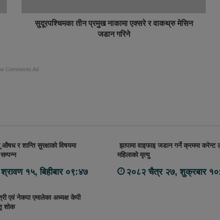
सुदूरपश्चिमका तीन प्रमुख नाकामा एक्सरे र वाकथ्रु मेसिन
जडान गरिने
ow Comments Ad
ू औषध र शान्ति सुरक्षाको विषयमा
झापामा वाइफाइ जडान गर्ने क्रममा करेन्ट ल
सम्पन्न
महिलाको मृत्यु
श्रावण १५, बिहीबार ०९:४७
२०८२ चैत्र २७, शुक्रबार १
्त्री एवं नेकपा एमालेका अध्यक्ष केपी
ृ शोक