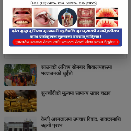
भर्खरै
लोकप्रिय
प्रतिक्रियाहरु
साउनको अन्तिम सोमबार शिवालयहरूमा
भक्तजनको घुइँचो
सुनचाँदीको मूल्यमा सामान्य उतार चढाव
केजी अस्पतालमा उपचार विवाद, डाक्टरमाथि
उठ्यो प्रश्न