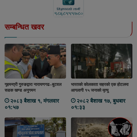
सम्बन्धित खवर
गृहमन्त्री गुरुङद्वारा नारायणगढ–बुटवल
भारतको कोलकाता सहरको एक होटलमा
सडक खण्ड अनुगमन
आगलागी १५ जनाको मृत्यु
२०८३ बैशाख १, मंगलवार
२०८२ बैशाख १७, बुधबार
०१:५७
०१:३३