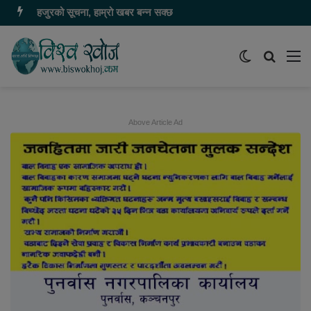
हजुरको सूचना, हाम्रो खबर बन्न सक्छ
Switch
समाचार
मेन
skin
खोज्नुहोस
Above Article Ad