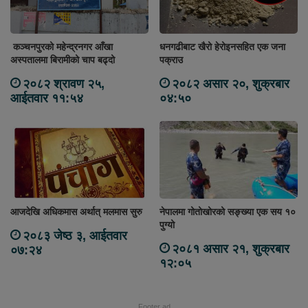
कञ्चनपुरको महेन्द्रनगर आँखा
धनगढीबाट खैरो हेरोइनसहित एक जना
अस्पतालमा बिरामीको चाप बढ्दो
पक्राउ
२०८२ श्रावण २५,
२०८२ असार २०, शुक्रबार
आईतवार ११:५४
०४:५०
आजदेखि अधिकमास अर्थात् मलमास सुरु
नेपालमा गोतोखोरको सङ्ख्या एक सय १०
पुग्यो
२०८३ जेष्ठ ३, आईतवार
२०८१ असार २१, शुक्रबार
०७:२४
१२:०५
Footer ad