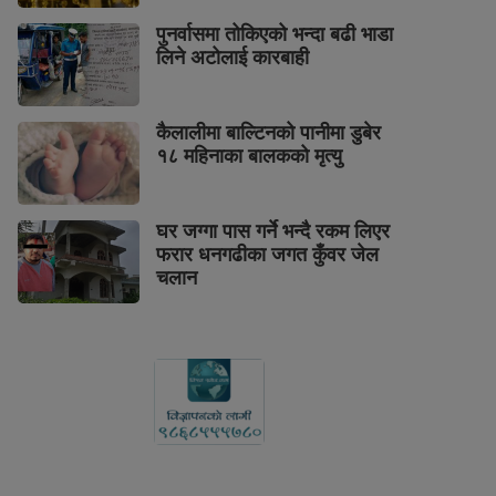
पुनर्वासमा तोकिएको भन्दा बढी भाडा
लिने अटोलाई कारबाही
कैलालीमा बाल्टिनको पानीमा डुबेर
१८ महिनाका बालकको मृत्यु
घर जग्गा पास गर्ने भन्दै रकम लिएर
फरार धनगढीका जगत कुँवर जेल
चलान