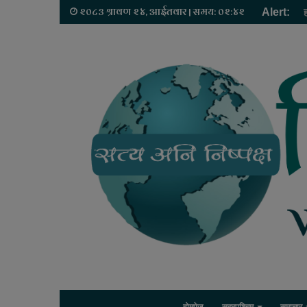
२०८३ श्रावण २४, आईतवार | समय: ०२:४२
Alert: