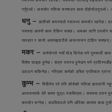
स्वास्थ्य कमजोर रहनेछ। समयको गतिलाई पछ्याउने प्रयास 
गर्नुपर्ला। कमजोर नतिजा सच्याउन काम दोहोर्याउनुपर्ल
धनु –
छातीको समस्याले स्वास्थ्य कमजोर रहनेछ। हतार
नसक्दा आफ्नो काम रोकिन सक्छ। अरूका लागि उपयोग भइन
व्यवहार र सानो असमझदारीले आफन्तजन टाढिन सक्छन्। रोक
मकर –
कर्मयोगले नयाँ मोड लिनेछ भने पुरुषार्थी काम
विशेष फाइदा हुनेछ। शत्रु परास्त हुनेछन् भने प्रतिस्पर
उठाउन सकिनेछ। गरिएका कर्मको उचित प्रतिफल प्राप्त 
कुम्भ –
मिहिनेत परे पनि सोचेको नतिजा हातलागी 
अध्ययनतर्फ धेरै समय जुट्n नसकिएला। समयमा वचन पुर्या
कमजोर बन्नेछ। वादविवादले पनि आँटेका काममा बाधा पुर्