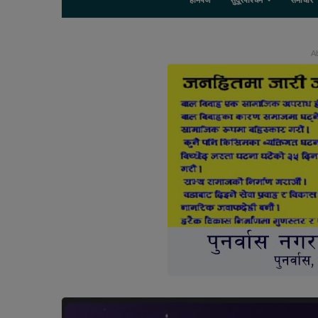
होमपेज
सुदूरपश्चिम
समाचार
Ab