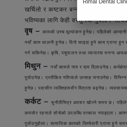
Rimal Dental Clin
खर्चिलो र कष्टकर बन्न सक्छ। छिमेकमा अ
भविष्यका लागि केही वस्तु त्याग्नुपर्ला। स
वृष –
कामको उच्च मूल्यांकन हुनेछ। पहिलेको आम्दानी
नयाँ काम थालनी हुनेछ। दिगो फाइदा हुने काम प्राप्त ह
गर्न सकिनेछ। कृषि, पशुपालन तथा व्यापारमा मनग्य आयआर
मिथुन –
नयाँ कामले नाम र दाम दिलाउनेछ। कर्मक्षेत
पुर्याउनेछ। प्रतीक्षित नतिजाले उत्साह जगाउनेछ। विभिन
हुनेछ। पदासीन व्यक्तिहरूसँग मित्रता बढ्नेछ। व्यवसाय
कर्कट –
चुनौतीभित्र अवसर खोज्ने समय छ। पहिलेका
कमजोर रहनाले सोचेको उपलब्धि तत्काल नपाइएला। आफ्ना 
पुर्याउनुहोला। सामाजिक कामको जिम्मेवारी प्राप्त हुने 