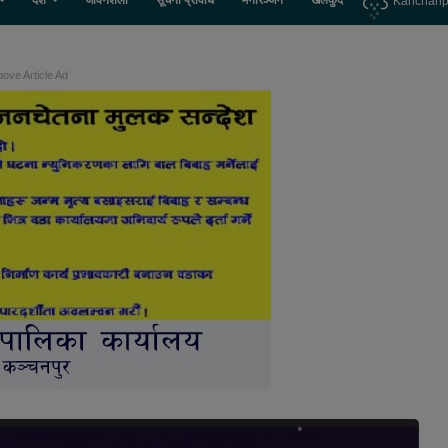
देश
जीवनशैली
सूचना प्रविधि
मनोरञ्जन
खेलकुद
Kanchanp
ove Article Ad