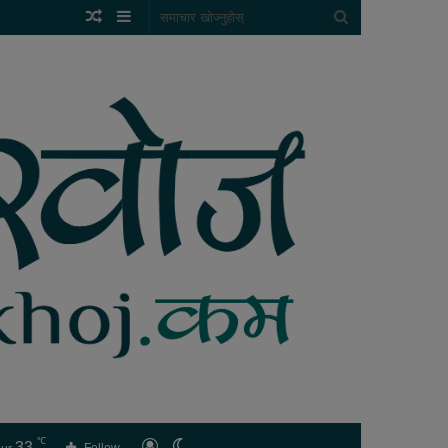
Random
Sidebar
समाचार
Article
खोज्नुहोस्
℃
33
लगइन
Switch