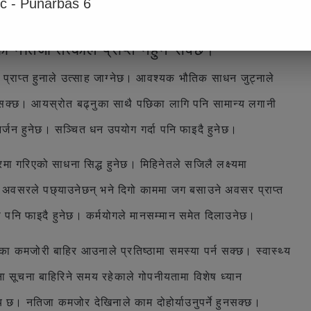
ic - Punarbas 6
समझदारी बढ्नेछ, होसियारीसाथ काम लिनुहोला।
ोचेको नतिजा तत्काल प्राप्त नहुन सक्छ।
 प्राप्त हुनाले उत्साह जाग्नेछ। आवश्यक भौतिक साधन जुट्नाले
ुन सक्छ। आयस्रोत बढ्नुका साथै पछिका लागि पनि सामान्य लगानी
्जन हुनेछ। सञ्चित धन उपयोग गर्दा पनि फाइदै हुनेछ।
्रमा गरिएको साधना सिद्ध हुनेछ। मिहिनेतले सजिलै लक्ष्यमा
्न अवसरले पछ्याउनेछन् भने दिगो काममा जग बसाउने अवसर प्राप्त
मा पनि फाइदै हुनेछ। कर्मयोगले मानसम्मान समेत दिलाउनेछ।
 कमजोरी बाहिर आउनाले प्रतिष्ठामा समस्या पर्न सक्छ। स्वास्थ्य
सूचना बाहिरिने समय रहेकाले गोपनीयतामा विशेष ध्यान
समय छ। नतिजा कमजोर देखिनाले काम दोहोर्याउनुपर्ने हुनसक्छ।