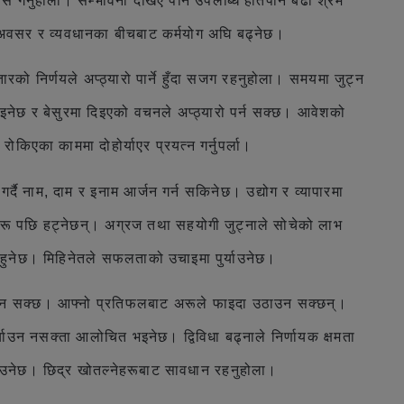
गर्नुहोला। सम्भावना देखिए पनि उपलब्धि हातपार्न बढी श्रम
ा। अवसर र व्यवधानका बीचबाट कर्मयोग अघि बढ्नेछ।
को निर्णयले अप्ठ्यारो पार्ने हुँदा सजग रहनुहोला। समयमा जुट्न
ेछ र बेसुरमा दिइएको वचनले अप्ठ्यारो पर्न सक्छ। आवेशको
िएका काममा दोहोर्याएर प्रयत्न गर्नुपर्ला।
 गर्दै नाम, दाम र इनाम आर्जन गर्न सकिनेछ। उद्योग र व्यापारमा
्धीहरू पछि हट्नेछन्। अग्रज तथा सहयोगी जुट्नाले सोचेको लाभ
हुनेछ। मिहिनेतले सफलताको उचाइमा पुर्याउनेछ।
नहुन सक्छ। आफ्नो प्रतिफलबाट अरूले फाइदा उठाउन सक्छन्।
उन नसक्ता आलोचित भइनेछ। द्विविधा बढ्नाले निर्णायक क्षमता
याउनेछ। छिद्र खोतल्नेहरूबाट सावधान रहनुहोला।