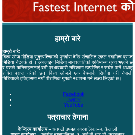
हाम्रो बारे
हाम्रो बारे:
विश्व खोज मीडिया सुदुरपश्चिमको पुनर्वास देखि संचालित एकल स्वामित्व प्राप्त
मिडिया नेटवर्क हो । अनलाइन मिडिया मानवजातिको अविभाज्य ध्रुव भएको छ
र यसले मानिसहरूलाई बढी प्रभावकारी तरिकामा उत्प्रेरित र सचेत पार्ने अथाह
शक्ति प्राप्त गरेको छ। विश्व खोजले एक बेंचमार्क सिर्जना गरी नेपाली
मिडियाको इतिहासमा नयाँ पौराणिक युगको स्थापना गर्ने लक्ष्य लिएको छ।
Facebook
Twitter
YouTube
पत्राचार ठेगाना
केन्द्रिय कार्यालय –
धनगढी उपमहानगरपालिका–२, कैलाली
शाखा कार्यालय –
पुनर्वास नगरपालिका–३, आई.बी.आर.डी.,कञ्चनपुर