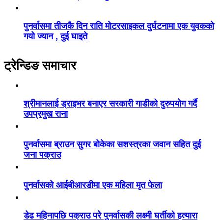
पुनर्वासमा तीजकै दिन राति मोटरसाइकल दुर्घटनामा एक युवकको
गयो ज्यान , दुई घाइते
ट्रेन्डिङ समाचार
श्रीमानलाई ड्राइभर बनाएर सरकारी गाडीको दुरुपयोग गर्दै
उपप्रमुख राना
पुनर्वासमा ब्राउन सुगर बोकेका सशस्त्रका जवान सहित दुई
जना पक्राउ
पुनर्वासको आईबीआरडीमा एक महिला मृत फेला
डेढ महिनापछि पक्राउ परे पुनर्वासकी लक्ष्मी घर्तीको हत्यारा