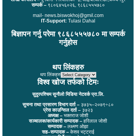
सम्पर्क –
९८०६४५६०२६, ९८६८५५५७८०
mail- news.biswokhoj@gmil.com
IT-Support:
Tulasi Dahal
बिज्ञापन गर्नु परेमा ९८६८५५५७८० मा सम्पर्क
गर्नुहोस
थप लिंकहरु
थप लिंकहरु
विश्व खोज तर्फको टिमः
सुदुरपश्चिम सुनौलो मिडिया नेटवर्क प्रा.लि.
सुचना तथा प्रसारण विभाग दर्ता –
३७३५–२०७९÷८०
प्रेस काउन्सिल दर्ता –
३७२३
अध्यक्ष –
भक्तराज जोशी
सञ्चालक/कार्यकारी सम्पादक –
हरिलाल जोशी
सम्पादक –
लक्ष्मण ओझा
सह–सम्पादक –
केशव भट्टराई