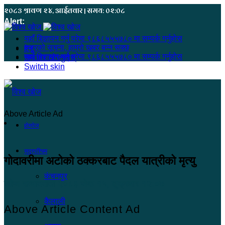
२०८३ श्रावण २४, आईतवार | समय: ०२:०८
Alert:
यहाँ बिज्ञापन गर्नु परेमा ९८६८५५५७८० मा सम्पर्क गर्नुहोस
हजुरको सूचना, हाम्रो खबर बन्न सक्छ
मेनू
यहाँ बिज्ञापन गर्नु परेमा ९८६८५५५७८० मा सम्पर्क गर्नुहोस
समाचार खोज्नुहोस्
Switch skin
Above Article Ad
होमपेज
सुदूरपश्चिम
गोदावरीमा अटोको ठक्करबाट पैदल यात्रीको मृत्यु
कंचनपुर
खोज सम्वाददाता
२०८३ जेष्ठ १५, शुक्रबार १२:०७
कैलाली
Above Article Content Ad