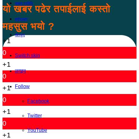
सूचना प्रविधि
यो खबर पढेर तपाईलाई कस्तो
मनोरञ्जन
महसुस भयो ?
खेलकुद
+1
0
Switch skin
+1
लगइन
0
Follow
+1
0
Facebook
+1
Twitter
0
YouTube
+1