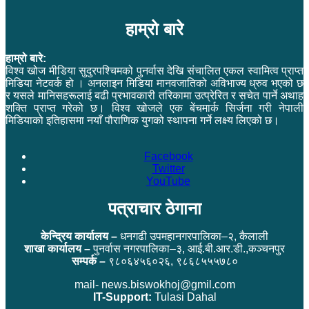
हाम्रो बारे
हाम्रो बारे:
विश्व खोज मीडिया सुदुरपश्चिमको पुनर्वास देखि संचालित एकल स्वामित्व प्राप्त
मिडिया नेटवर्क हो । अनलाइन मिडिया मानवजातिको अविभाज्य ध्रुव भएको छ
र यसले मानिसहरूलाई बढी प्रभावकारी तरिकामा उत्प्रेरित र सचेत पार्ने अथाह
शक्ति प्राप्त गरेको छ। विश्व खोजले एक बेंचमार्क सिर्जना गरी नेपाली
मिडियाको इतिहासमा नयाँ पौराणिक युगको स्थापना गर्ने लक्ष्य लिएको छ।
Facebook
Twitter
YouTube
पत्राचार ठेगाना
केन्द्रिय कार्यालय –
धनगढी उपमहानगरपालिका–२, कैलाली
शाखा कार्यालय –
पुनर्वास नगरपालिका–३, आई.बी.आर.डी.,कञ्चनपुर
सम्पर्क –
९८०६४५६०२६, ९८६८५५५७८०
mail- news.biswokhoj@gmil.com
IT-Support:
Tulasi Dahal