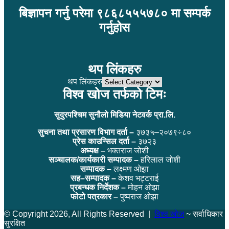
बिज्ञापन गर्नु परेमा ९८६८५५५७८० मा सम्पर्क
गर्नुहोस
थप लिंकहरु
थप लिंकहरु
विश्व खोज तर्फको टिमः
सुदुरपश्चिम सुनौलो मिडिया नेटवर्क प्रा.लि.
सुचना तथा प्रसारण विभाग दर्ता –
३७३५–२०७९÷८०
प्रेस काउन्सिल दर्ता –
३७२३
अध्यक्ष –
भक्तराज जोशी
सञ्चालक/कार्यकारी सम्पादक –
हरिलाल जोशी
सम्पादक –
लक्ष्मण ओझा
सह–सम्पादक –
केशव भट्टराई
प्रबन्धक निर्देशक –
मोहन ओझा
फोटो पत्रकार –
पुष्पराज ओझा
© Copyright 2026, All Rights Reserved |
विश्व खोज
~ सर्वाधिकार
सुरक्षित