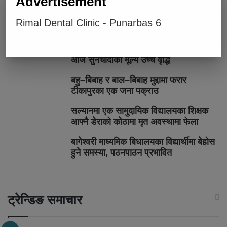
Advertisement
चार प्रादेशिक अस्पताललाई दशरथचन्द
Rimal Dental Clinic - Punarbas 6
स्वास्थ्य विज्ञान विश्वविद्यालयको शिक्षण
अस्पताल बनाइने
आज सुनचाँदीको मूल्य उच्च वृद्धि
बहु–बिबाह र बाल–बिबाह मुद्दामा फरार
टीकापुरका एक जना पक्राउ
सल्यानमा एक सामुदायिक विद्यालयका शिक्षक
आफ्नै डेराको कोठामा मृत अवस्थामा फेला
बागेश्वरी माध्यमिक बिधालयका विद्यार्थीमा बेहोस
हुने समस्या, पठनपाठन प्रभावित
ट्रेन्डिङ समाचार