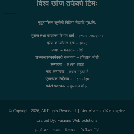
विश्व खोज तर्फको टिमः
सुदुरपश्चिम सुनौलो मिडिया नेटवर्क प्रा.लि.
सुचना तथा प्रसारण विभाग दर्ता –
३७३५–२०७९÷८०
प्रेस काउन्सिल दर्ता –
३७२३
अध्यक्ष –
भक्तराज जोशी
सञ्चालक/कार्यकारी सम्पादक –
हरिलाल जोशी
सम्पादक –
लक्ष्मण ओझा
सह–सम्पादक –
केशव भट्टराई
प्रबन्धक निर्देशक –
मोहन ओझा
फोटो पत्रकार –
पुष्पराज ओझा
© Copyright 2026, All Rights Reserved |
विश्व खोज
~ सर्वाधिकार सुरक्षित
Crafted By:
Fusions Web Solutions
हाम्रो बारे
सम्पर्क
विज्ञापन
गोपनीयता नीति