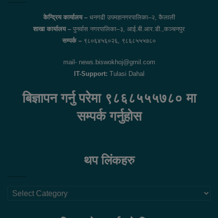
केन्द्रिय कार्यालय –
धनगढी उपमहानगरपालिका–२, कैलाली
शाखा कार्यालय –
पुनर्वास नगरपालिका–३, आई.बी.आर.डी.,कञ्चनपुर
सम्पर्क –
९८०६४५६०२६, ९८६८५५५७८०
mail- news.biswokhoj@gmil.com
IT-Support:
Tulasi Dahal
बिज्ञापन गर्नु परेमा ९८६८५५५७८० मा
सम्पर्क गर्नुहोस
थप लिंकहरु
थप
लिंकहरु