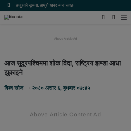
हजुरको सूचना, हाम्रो खबर बन्न सक्छ
Switch
समाचार
मेन
skin
खोज्नुहोस
Above Article Ad
आज सुदूरपश्चिममा शोक विदा, राष्ट्रिय झण्डा आधा
झुकाइने
विश्व खोज
२०८० असार ६, बुधबार ०७:४५
Above Article Content Ad