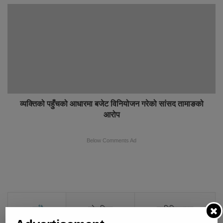
व्यक्तिको पहुँचको आधारमा बजेट विनियोजन गरेको सांसद तामाङको
आरोप
Below Comments Ad
भर्खरै
लोकप्रिय
प्रतिक्रियाहरु