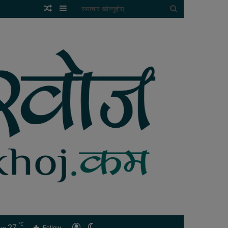
Random
Sidebar
समाचार
Article
खोज्नुहोस्
℃
27
लगइन
Switch