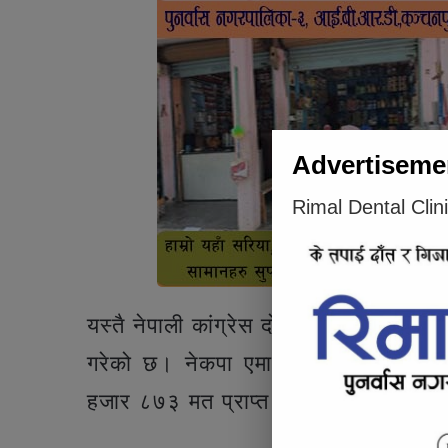
Advertiseme
Rimal Dental Clin
यस्तै नेपाली कांग्रेस दोस्रो स्थानमा रह
गरेको छ। नेकपा एमालेले ९८ हजार ८१९ म
हजार ८७३ मत प्राप्त गरेको छ।