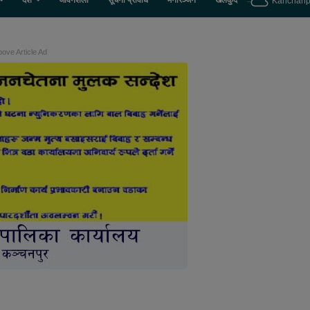
देश
जीवनशैली
सूचना प्रविधि
मनोरञ्जन
खेलकुद
Kanchanp
ove Article Ad