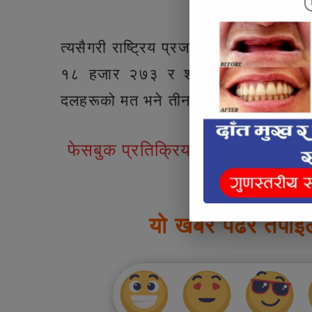
Articl
त्यसैगरी राष्ट्रिय प्रजातन्त्र पार्टी (राप्
१८ हजार २७३ र श्रम संस्कृति पार्टील
दलहरूको मत भने तीन हजारभन्दा कम रहेक
फेसबुक प्रतिक्रियाहरु
यो खबर पढेर तपाई