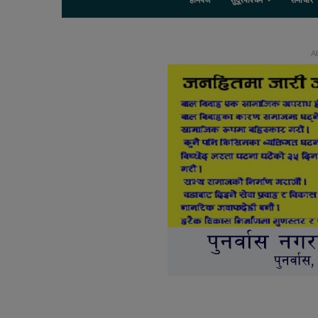
होमपेज
सुदूरपश्चिम
समाचार
Ab