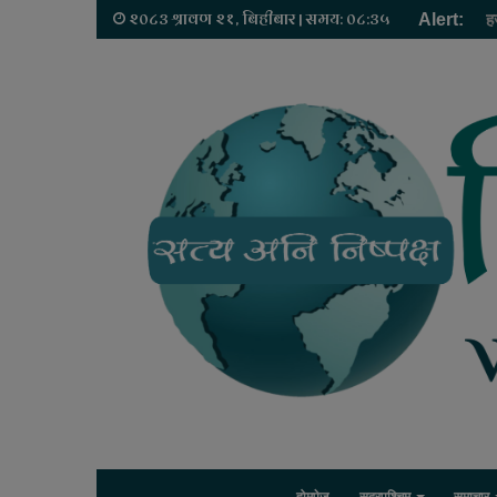
२०८३ श्रावण २१, बिहीबार | समय: ०८:३५
Alert:
ह