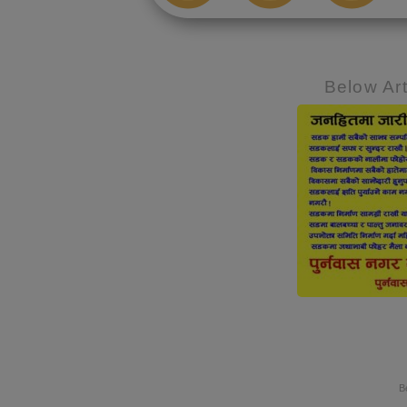
Below Art
B