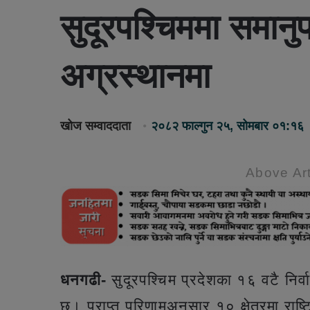
सुदूरपश्चिममा समानुप
अग्रस्थानमा
खोज सम्वाददाता
२०८२ फाल्गुन २५, सोमबार ०१:१६
Above Art
धनगढी-
सुदूरपश्चिम प्रदेशका १६ वटै निर्वा
छ। प्राप्त परिणामअनुसार १० क्षेत्रमा राष्ट्