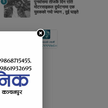
पुनर्वासमा तीजकै दिन राति
मोटरसाइकल दुर्घटनामा एक
युवकको गयो ज्यान , दुई घाइते