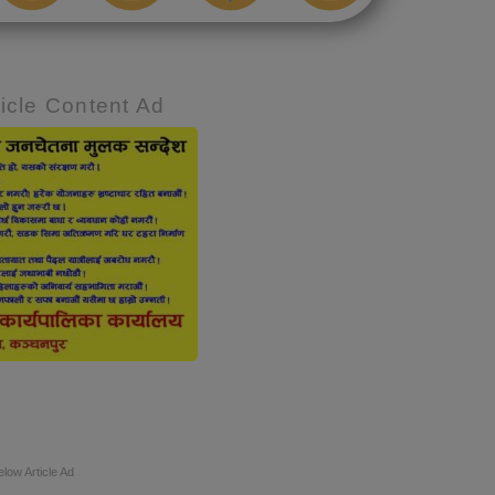
icle Content Ad
elow Article Ad