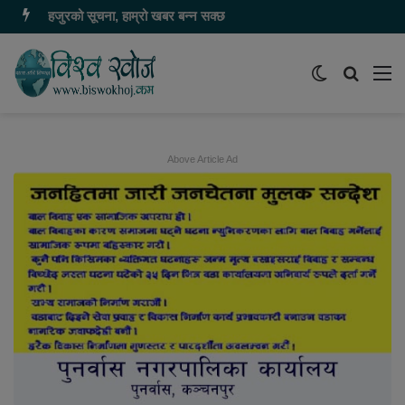
हजुरको सूचना, हाम्रो खबर बन्न सक्छ
Switch
समाचार
मेन
skin
खोज्नुहोस
Above Article Ad