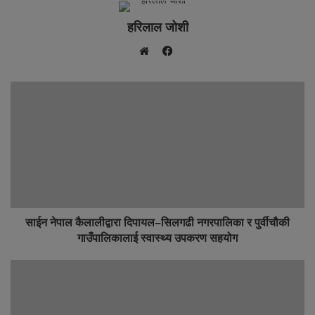
हरिलाल जोशी
F
W
a
e
c
b
e
s
b
i
o
t
o
e
k
साईन नेपाल कैलालीद्वारा दिपायल–सिलगढी नगरपालिका र पुर्वीचौकी
गाउँपालिकालाई स्वास्थ्य उपकरण सहयोग