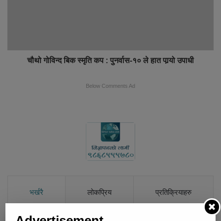
चौथो गोविन्द बिक स्मृति कप : पुनर्वास-१० ले हात पार्‍यो उपाधी
Below Comments Ad
भर्खरै
लोकप्रिय
प्रतिक्रियाहरु
Advertisement