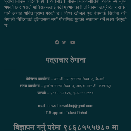
प्राप्त मिडिया नेटवर्क हो । अनलाइन मिडिया मानवजातिको अविभाज्य ध्रुव
भएको छ र यसले मानिसहरूलाई बढी प्रभावकारी तरिकामा उत्प्रेरित र सचेत
पार्ने अथाह शक्ति प्राप्त गरेको छ। विश्व खोजले एक बेंचमार्क सिर्जना गरी
नेपाली मिडियाको इतिहासमा नयाँ पौराणिक युगको स्थापना गर्ने लक्ष्य लिएको
छ।
YouTube
Facebook
Twitter
पत्राचार ठेगाना
केन्द्रिय कार्यालय –
धनगढी उपमहानगरपालिका–२, कैलाली
शाखा कार्यालय –
पुनर्वास नगरपालिका–३, आई.बी.आर.डी.,कञ्चनपुर
सम्पर्क –
९८०६४५६०२६, ९८६८५५५७८०
mail- news.biswokhoj@gmil.com
IT-Support:
Tulasi Dahal
बिज्ञापन गर्नु परेमा ९८६८५५५७८० मा