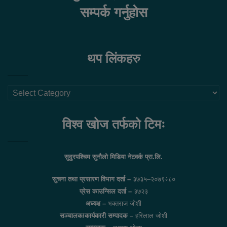
सम्पर्क गर्नुहोस
थप लिंकहरु
थप
लिंकहरु
विश्व खोज तर्फको टिमः
सुदुरपश्चिम सुनौलो मिडिया नेटवर्क प्रा.लि.
सुचना तथा प्रसारण विभाग दर्ता –
३७३५–२०७९÷८०
प्रेस काउन्सिल दर्ता –
३७२३
अध्यक्ष –
भक्तराज जोशी
सञ्चालक/कार्यकारी सम्पादक –
हरिलाल जोशी