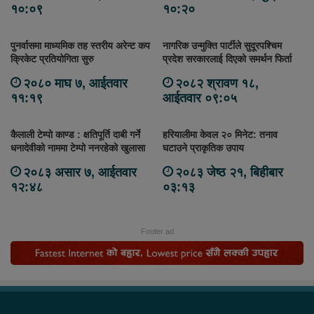
१०:०९
१०:२०
पुनर्वासमा माध्यमिक तह स्तरीय अरेन्ट कप
नागरिक उन्मुक्ति पार्टीले सुदूरपश्चिम
क्रिकेट प्रतियोगिता सुरु
प्रदेश सरकारलाई दिएको समर्थन फिर्ता
२०८० माघ ७, आईतवार
२०८२ श्रावण १८,
११:१९
आईतवार ०९:०५
कैलाली टेम्पो काण्ड : क्षतिपूर्ति दाबी गर्ने
हरियालीमा केवल २० मिनेट: तनाव
धनादेवीको नाममा टेम्पो ननरहेको खुलासा
घटाउने प्राकृतिक उपाय
२०८३ असार ७, आईतवार
२०८३ जेष्ठ २१, बिहीबार
१२:४८
०३:१३
Footer ad