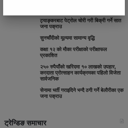
भर्खरै
लोकप्रिय
प्रतिक्रियाहरु
ट्याङ्करबाट पेट्रोल चोरी गरी बिक्री गर्ने सात
जना पक्राउ
सुनचाँदीको मूल्यमा सामान्य वृद्धि
कक्षा १२ को मौका परीक्षाको परीक्षाफल
प्रकाशित
२५० रुपैयाँको खरिदमा १० लाखको उपहार,
करदाता प्रोत्साहन कार्यक्रमका पहिलो विजेता
सार्वजनिक
सेनामा भर्ती गराइदिने भन्दै ठगी गर्ने बेलौरीका एक
जना पक्राउ
ट्रेन्डिङ समाचार