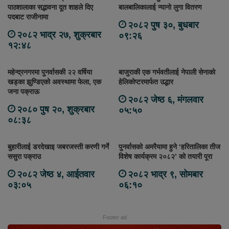
पाठशालाका सद्भावना दूत शाहले दिए
बालबालिकालाई न्यानो लुगा वितरण
पदबाट राजीनामा
२०८२ पुष ३०, बुधबार
२०८२ भाद्र २७, शुक्रबार
०९:२६
१२:४८
महेन्द्रनगरमा पुनर्वासकी २२ वर्षिया
बाजुराकी एक गर्भवतीलाई नेपाली सेनाको
खड्का झुण्डिएको अवस्थामा फेला, एक
हेलिकोप्टरमार्फत उद्धार
जना पक्राऊ
२०८२ जेष्ठ ६, मंगलवार
२०८० पुष २०, शुक्रबार
०५:५०
०८:३८
बुहारीलाई डरदेखाइ जबरजस्ती करणी गर्ने
पुनर्वासको अमरैयामा हुने ‘हरितालिका तीज
ससुरा पक्राउ
विशेष कार्यक्रम २०८२’ को तयारी पूरा
२०८२ जेष्ठ ४, आईतवार
२०८२ भाद्र ९, सोमबार
०३:०५
०६:१०
Footer ad