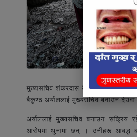
जेनजी प्रदर्शनपछि खण्डह
मुख्यसचिव शंकरदास बैरागीलाई राष्ट्रिय 
बैकुण्ठ अर्याललाई मुख्यसचिव बनाउन देउवा
अर्याललाई मुख्यसचिव बनाउन सक्रिय रह
आरोपमा थुनामा छन् । उनीहरू आबद्ध करिब