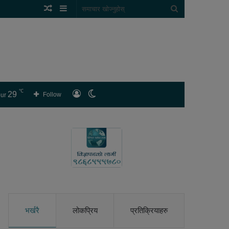
Random
Sidebar
समाचार
Article
खोज्नुहोस्
℃
29
लगइन
Switch
Follow
ur
skin
भर्खरै
लोकप्रिय
प्रतिक्रियाहरु