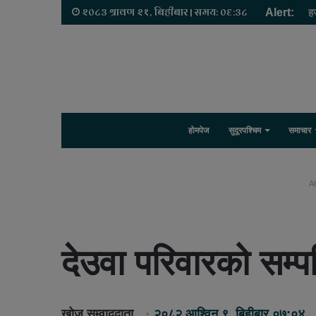
२०८३ श्रावण २१, बिहीबार | समय: ०६:३८
Alert:
ह
होमपेज
सुदूरपश्चिम
समाचार
Ab
देउवा परिवारको सम्पत
खोज सम्वाददाता
२०८२ आश्विन ९, बिहीबार ०७:०४