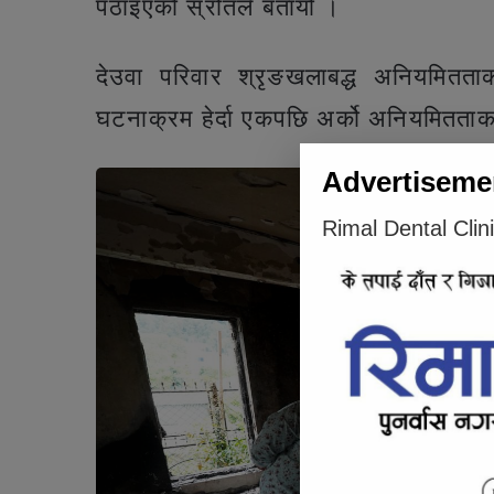
पठाइएको स्रोतले बतायो ।
देउवा परिवार श्रृङखलाबद्ध अनियमितता
घटनाक्रम हेर्दा एकपछि अर्को अनियमितताक
Advertiseme
Rimal Dental Clin