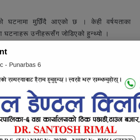
को घटनामा मुछिँदै आएको छ । केही वर्षयताका
ा घटनाहरू उनीहरूसँग जोडिएको हुन्थ्यो ।
nt
ic - Punarbas 6