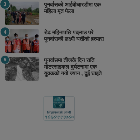
पुनर्वासको आईबीआरडीमा एक
महिला मृत फेला
डेढ महिनापछि पक्राउ परे
पुनर्वासकी लक्ष्मी घर्तीको हत्यारा
पुनर्वासमा तीजकै दिन राति
मोटरसाइकल दुर्घटनामा एक
युवकको गयो ज्यान , दुई घाइते