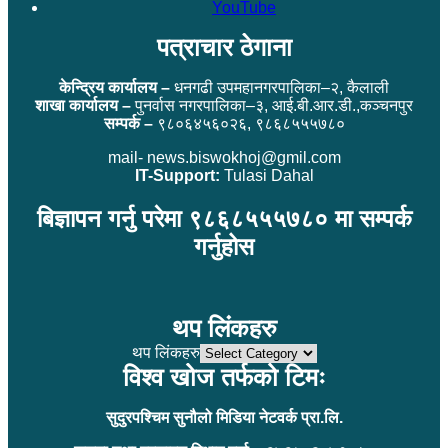
YouTube
पत्राचार ठेगाना
केन्द्रिय कार्यालय –
धनगढी उपमहानगरपालिका–२, कैलाली
शाखा कार्यालय –
पुनर्वास नगरपालिका–३, आई.बी.आर.डी.,कञ्चनपुर
सम्पर्क –
९८०६४५६०२६, ९८६८५५५७८०
mail- news.biswokhoj@gmil.com
IT-Support:
Tulasi Dahal
बिज्ञापन गर्नु परेमा ९८६८५५५७८० मा सम्पर्क
गर्नुहोस
थप लिंकहरु
थप लिंकहरु
विश्व खोज तर्फको टिमः
सुदुरपश्चिम सुनौलो मिडिया नेटवर्क प्रा.लि.