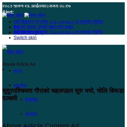
२०८३ श्रावण २४, आईतवार | समय: ०८:२७
Alert:
यहाँ बिज्ञापन गर्नु परेमा ९८६८५५५७८० मा सम्पर्क गर्नुहोस
हजुरको सूचना, हाम्रो खबर बन्न सक्छ
मेनू
यहाँ बिज्ञापन गर्नु परेमा ९८६८५५५७८० मा सम्पर्क गर्नुहोस
समाचार खोज्नुहोस्
Switch skin
Above Article Ad
होमपेज
सुदूरपश्चिम
सुदूरपश्चिममा गौराको चहलपहल सुरु भयो, भोलि बिरूडा
पञ्चमी
कंचनपुर
खोज सम्वाददाता
२०८२ भाद्र ११, बुधबार ०४:४३
कैलाली
Above Article Content Ad