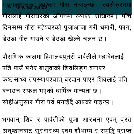
मङ्गलगानका साथमा गौरा नचाइन्छ। त्यसैक्रममा
℃
Kanchanpur
29
गौरालाई गौराघरको आँगनमा ल्याएर राखिन्छ। पाँच
दिनसम्म गौरा महेश्वरको पूजाआजा गरी धमारी, फाग,
डेउडा गीत गाउने र डेउडा खेल्ने चलन छ।
पौराणिक कालमा हिमालयपुत्री पार्वतीले महादेवलाई
पति पाउँ भनेर बालुवाको शिवलिङ्ग बनाएर
कष्टसाध्य तपस्यापश्चात् बरदान पाएर शिवलाई पति
बनाउन सफल भएको धार्मिक मान्यता छ।
सोहीअनुसार गौरा पर्व मनाइँदै आएको पाइन्छ।
भगवान् शिव र पार्वतीको पूजा आरधना एवम् व्रत
अनुष्ठानबाट सुस्वास्थ्य एवम् शौभाग्य र समृद्धि प्राप्त