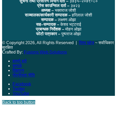
सुचना तथा प्रसारण विभाग दर्ता –
३७३५–२०७९÷८०
प्रेस काउन्सिल दर्ता –
३७२३
अध्यक्ष –
भक्तराज जोशी
सञ्चालक/कार्यकारी सम्पादक –
हरिलाल जोशी
सम्पादक –
लक्ष्मण ओझा
सह–सम्पादक –
केशव भट्टराई
प्रबन्धक निर्देशक –
मोहन ओझा
फोटो पत्रकार –
पुष्पराज ओझा
© Copyright 2026, All Rights Reserved |
विश्व खोज
~ सर्वाधिकार
सुरक्षित
Crafted By:
Fusions Web Solutions
हाम्रो बारे
सम्पर्क
विज्ञापन
गोपनीयता नीति
Facebook
Twitter
YouTube
Back to top button