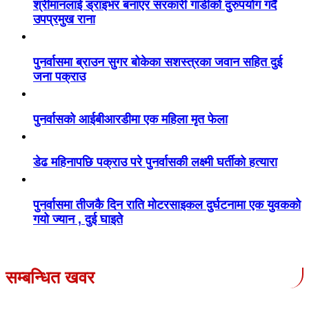
श्रीमानलाई ड्राइभर बनाएर सरकारी गाडीको दुरुपयोग गर्दै
उपप्रमुख राना
पुनर्वासमा ब्राउन सुगर बोकेका सशस्त्रका जवान सहित दुई
जना पक्राउ
पुनर्वासको आईबीआरडीमा एक महिला मृत फेला
डेढ महिनापछि पक्राउ परे पुनर्वासकी लक्ष्मी घर्तीको हत्यारा
पुनर्वासमा तीजकै दिन राति मोटरसाइकल दुर्घटनामा एक युवकको
गयो ज्यान , दुई घाइते
सम्बन्धित खवर