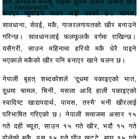
दिन अनिवार्य रूपमा गाईको दूधमा पायस अर्थात् खीर
℃
Kanchanpur
31
बनाएर खुवाउने चलन अझै कायमै छ। चामल,
सावधाना, सेवई, मकै, गाजरलगायतको खीर बनाउने
गरिन्छ। सावधानलाई फलफूलकै वर्गमा राखिन्छ।
यसैगरी, साउन महिनामा हरियो मकै धेरै पाइने
भएकाले मकैको खीर पनि बनाएर खाने चलन छ।
नेपाली बृहत् शब्दकोशले ‘दूधमा पकाइएको भात,
दूधमा चामल, चिनी, मसला आदि हाली पकाइएको
स्वादिष्ट खाद्यपदार्थ, पायस, तस्मै’ भनी खीरलाई
परिभाषित गरिएको छ। नेपाली समाजमा असार १५
गते दही च्यूरा, साउन १५ गते खीर, भदौ १५ गते
पोलेको मकै, पुस १५ गते घीउ खट्टे, माघ १५ गते