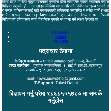
विश्व खोज मीडिया सुदुरपश्चिमको पुनर्वास देखि संचालित एकल स्वामित्व प्राप्त
मिडिया नेटवर्क हो । अनलाइन मिडिया मानवजातिको अविभाज्य ध्रुव भएको छ
र यसले मानिसहरूलाई बढी प्रभावकारी तरिकामा उत्प्रेरित र सचेत पार्ने अथाह
शक्ति प्राप्त गरेको छ। विश्व खोजले एक बेंचमार्क सिर्जना गरी नेपाली
मिडियाको इतिहासमा नयाँ पौराणिक युगको स्थापना गर्ने लक्ष्य लिएको छ।
Facebook
Twitter
YouTube
पत्राचार ठेगाना
केन्द्रिय कार्यालय –
धनगढी उपमहानगरपालिका–२, कैलाली
शाखा कार्यालय –
पुनर्वास नगरपालिका–३, आई.बी.आर.डी.,कञ्चनपुर
सम्पर्क –
९८०६४५६०२६, ९८६८५५५७८०
mail- news.biswokhoj@gmil.com
IT-Support:
Tulasi Dahal
बिज्ञापन गर्नु परेमा ९८६८५५५७८० मा सम्पर्क
गर्नुहोस