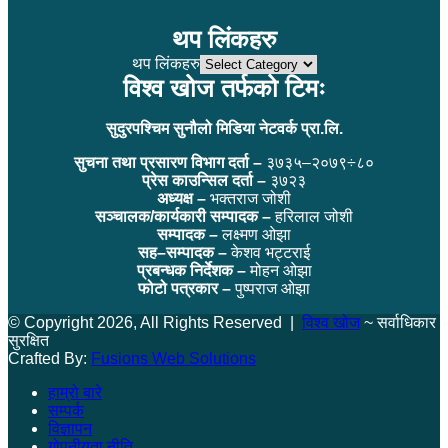
थप लिंकहरु
थप लिंकहरु
विश्व खोज तर्फको टिमः
सुदुरपश्चिम सुनौलो मिडिया नेटवर्क प्रा.लि.
सुचना तथा प्रसारण विभाग दर्ता –
३७३५–२०७९÷८०
प्रेस काउन्सिल दर्ता –
३७२३
अध्यक्ष –
भक्तराज जोशी
सञ्चालक/कार्यकारी सम्पादक –
हरिलाल जोशी
सम्पादक –
लक्ष्मण ओझा
सह–सम्पादक –
केशव भट्टराई
प्रबन्धक निर्देशक –
मोहन ओझा
फोटो पत्रकार –
पुष्पराज ओझा
© Copyright 2026, All Rights Reserved |
विश्व खोज
~ सर्वाधिकार
सुरक्षित
Crafted By:
Fusions Web Solutions
हाम्रो बारे
सम्पर्क
विज्ञापन
गोपनीयता नीति