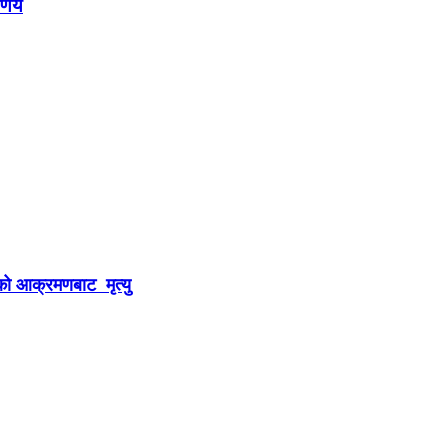
र्णय
घको आक्रमणबाट मृत्यु