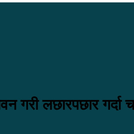
ेवन गरी लछारपछार गर्दा चा