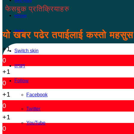
सूचना प्रविधि
फेसबुक प्रतिक्रियाहरु
मनोरञ्जन
खेलकुद
यो खबर पढेर तपाईलाई कस्तो महसु
+1
Switch skin
0
लगइन
+1
Follow
0
+1
Facebook
0
Twitter
+1
YouTube
0