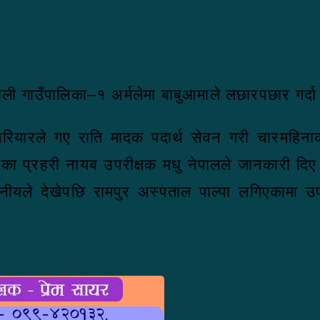
काली गाउँपालिका–१ अर्मलेमा बाबुआमाले लछारपछार गर्द
परियारले गए राति मादक पदार्थ सेवन गरी चारमहिन
लयका प्रहरी नायब उपरीक्षक मधु नेपालले जानकारी द
ानीयले देखेपछि रामपुर अस्पताल पाल्पा लगिएकामा उ