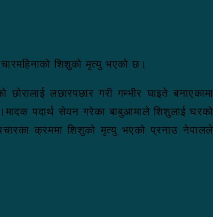
ा चारमहिनाको शिशुको मृत्यु भएको छ।
ाको छोरालाई लछारपछार गरी गम्भीर घाइते बनाएकामा
िए।मादक पदार्थ सेवन गरेका बाबुआमाले शिशुलाई घरको
पचारका क्रममा शिशुको मृत्यु भएको प्रनाउ नेपालले