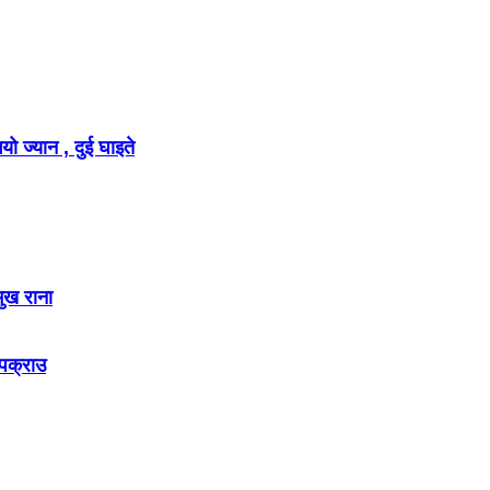
ो ज्यान , दुई घाइते
मुख राना
 पक्राउ