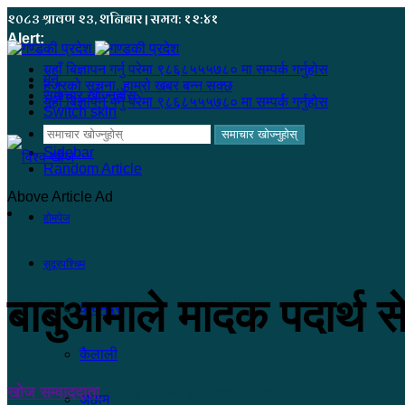
२०८३ श्रावण २३, शनिबार | समय: १२:४१
Alert:
यहाँ बिज्ञापन गर्नु परेमा ९८६८५५५७८० मा सम्पर्क गर्नुहोस
मेनू
हजुरको सूचना, हाम्रो खबर बन्न सक्छ
समाचार खोज्नुहोस्
यहाँ बिज्ञापन गर्नु परेमा ९८६८५५५७८० मा सम्पर्क गर्नुहोस
Switch skin
समाचार खोज्नुहोस्
Sidebar
Random Article
Above Article Ad
होमपेज
सुदूरपश्चिम
बाबुआमाले मादक पदार्थ स
कंचनपुर
कैलाली
खोज सम्वाददाता
२०८२ बैशाख ९, मंगलवार ०३:१८
अछाम