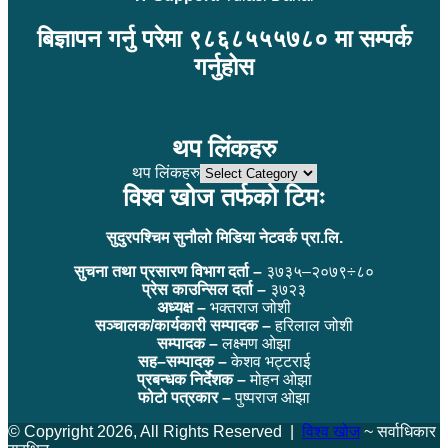
बिज्ञापन गर्नु परेमा ९८६८५५५७८० मा सम्पर्क
गर्नुहोस
थप लिंकहरु
थप लिंकहरु
विश्व खोज तर्फको टिमः
सुदुरपश्चिम सुनौलो मिडिया नेटवर्क प्रा.लि.
सुचना तथा प्रसारण विभाग दर्ता –
३७३५–२०७९÷८०
प्रेस काउन्सिल दर्ता –
३७२३
अध्यक्ष –
भक्तराज जोशी
सञ्चालक/कार्यकारी सम्पादक –
हरिलाल जोशी
सम्पादक –
लक्ष्मण ओझा
सह–सम्पादक –
केशव भट्टराई
प्रबन्धक निर्देशक –
मोहन ओझा
फोटो पत्रकार –
पुष्पराज ओझा
© Copyright 2026, All Rights Reserved |
विश्व खोज
~ सर्वाधिकार