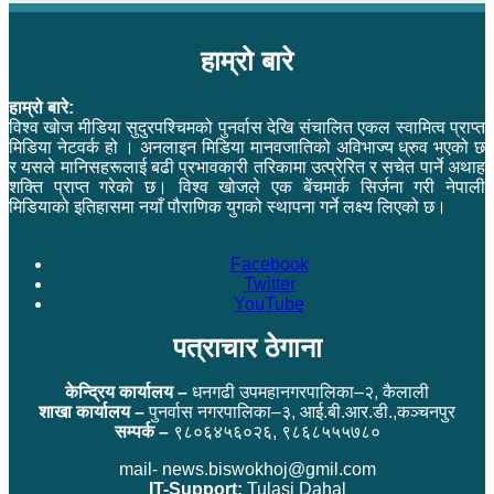
हाम्रो बारे
हाम्रो बारे:
विश्व खोज मीडिया सुदुरपश्चिमको पुनर्वास देखि संचालित एकल स्वामित्व प्राप्त
मिडिया नेटवर्क हो । अनलाइन मिडिया मानवजातिको अविभाज्य ध्रुव भएको छ
र यसले मानिसहरूलाई बढी प्रभावकारी तरिकामा उत्प्रेरित र सचेत पार्ने अथाह
शक्ति प्राप्त गरेको छ। विश्व खोजले एक बेंचमार्क सिर्जना गरी नेपाली
मिडियाको इतिहासमा नयाँ पौराणिक युगको स्थापना गर्ने लक्ष्य लिएको छ।
Facebook
Twitter
YouTube
पत्राचार ठेगाना
केन्द्रिय कार्यालय –
धनगढी उपमहानगरपालिका–२, कैलाली
शाखा कार्यालय –
पुनर्वास नगरपालिका–३, आई.बी.आर.डी.,कञ्चनपुर
सम्पर्क –
९८०६४५६०२६, ९८६८५५५७८०
mail- news.biswokhoj@gmil.com
IT-Support:
Tulasi Dahal