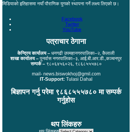
मिडियाको इतिहासमा नयाँ पौराणिक युगको स्थापना गर्ने लक्ष्य लिएको छ।
Facebook
Twitter
YouTube
पत्राचार ठेगाना
केन्द्रिय कार्यालय –
धनगढी उपमहानगरपालिका–२, कैलाली
शाखा कार्यालय –
पुनर्वास नगरपालिका–३, आई.बी.आर.डी.,कञ्चनपुर
सम्पर्क –
९८०६४५६०२६, ९८६८५५५७८०
mail- news.biswokhoj@gmil.com
IT-Support:
Tulasi Dahal
बिज्ञापन गर्नु परेमा ९८६८५५५७८० मा सम्पर्क
गर्नुहोस
थप लिंकहरु
थप लिंकहरु