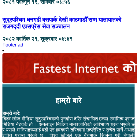
२०८१ फाल्गुन १९, सोमबार ०८:५६
सुदूरपश्चिम धनगढी बसपार्क देखी काठमाडौँ सम्म यातायातको
राजगद्‍दी एक्सप्रेस सेवा सञ्चालन
२०८२ कार्तिक २१, शुक्रबार ०४:४१
Footer ad
हाम्रो बारे
हाम्रो बारे:
विश्व खोज मीडिया सुदुरपश्चिमको पुनर्वास देखि संचालित एकल स्वामित्व प्राप्त
मिडिया नेटवर्क हो । अनलाइन मिडिया मानवजातिको अविभाज्य ध्रुव भएको छ
र यसले मानिसहरूलाई बढी प्रभावकारी तरिकामा उत्प्रेरित र सचेत पार्ने अथाह
शक्ति प्राप्त गरेको छ। विश्व खोजले एक बेंचमार्क सिर्जना गरी नेपाली