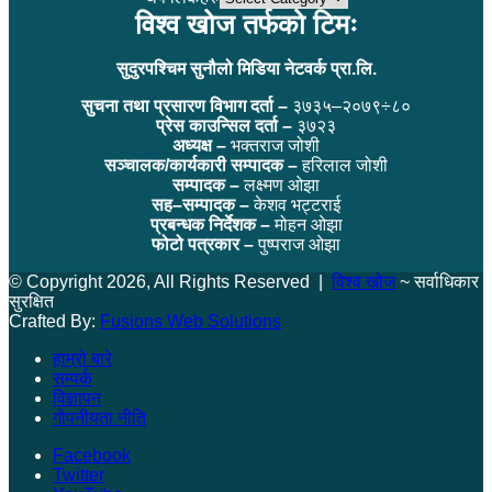
विश्व खोज तर्फको टिमः
सुदुरपश्चिम सुनौलो मिडिया नेटवर्क प्रा.लि.
सुचना तथा प्रसारण विभाग दर्ता –
३७३५–२०७९÷८०
प्रेस काउन्सिल दर्ता –
३७२३
अध्यक्ष –
भक्तराज जोशी
सञ्चालक/कार्यकारी सम्पादक –
हरिलाल जोशी
सम्पादक –
लक्ष्मण ओझा
सह–सम्पादक –
केशव भट्टराई
प्रबन्धक निर्देशक –
मोहन ओझा
फोटो पत्रकार –
पुष्पराज ओझा
© Copyright 2026, All Rights Reserved |
विश्व खोज
~ सर्वाधिकार
सुरक्षित
Crafted By:
Fusions Web Solutions
हाम्रो बारे
सम्पर्क
विज्ञापन
गोपनीयता नीति
Facebook
Twitter