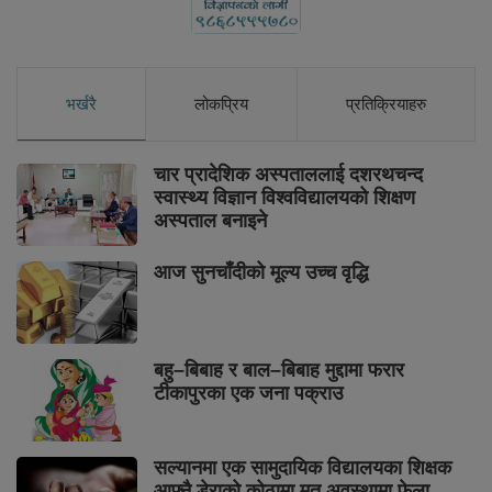
भर्खरै
लोकप्रिय
प्रतिक्रियाहरु
चार प्रादेशिक अस्पताललाई दशरथचन्द
स्वास्थ्य विज्ञान विश्वविद्यालयको शिक्षण
अस्पताल बनाइने
आज सुनचाँदीको मूल्य उच्च वृद्धि
बहु–बिबाह र बाल–बिबाह मुद्दामा फरार
टीकापुरका एक जना पक्राउ
सल्यानमा एक सामुदायिक विद्यालयका शिक्षक
आफ्नै डेराको कोठामा मृत अवस्थामा फेला