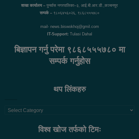
शाखा कार्यालय –
पुनर्वास नगरपालिका–३, आई.बी.आर.डी.,कञ्चनपुर
सम्पर्क –
९८०६४५६०२६, ९८६८५५५७८०
mail- news.biswokhoj@gmil.com
IT-Support:
Tulasi Dahal
बिज्ञापन गर्नु परेमा ९८६८५५५७८० मा
सम्पर्क गर्नुहोस
थप लिंकहरु
थप
लिंकहरु
विश्व खोज तर्फको टिमः