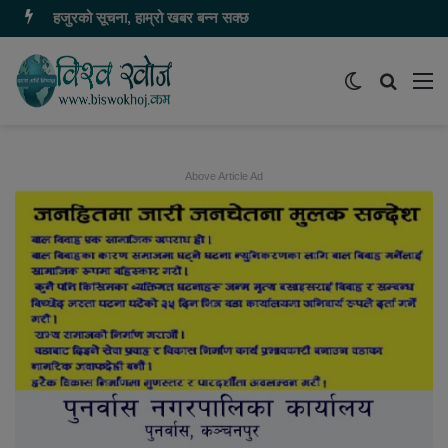
हजुरको सूचना, हाम्रो खबर बन्न सक्छ
Switch
समाचार
मेन
skin
खोज्नुहोस
Above Article Ad