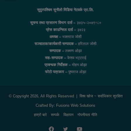
सुदुरपश्चिम सुनौलो मिडिया नेटवर्क प्रा.लि.
सुचना तथा प्रसारण विभाग दर्ता –
३७३५–२०७९÷८०
प्रेस काउन्सिल दर्ता –
३७२३
अध्यक्ष –
भक्तराज जोशी
सञ्चालक/कार्यकारी सम्पादक –
हरिलाल जोशी
सम्पादक –
लक्ष्मण ओझा
सह–सम्पादक –
केशव भट्टराई
प्रबन्धक निर्देशक –
मोहन ओझा
फोटो पत्रकार –
पुष्पराज ओझा
© Copyright 2026, All Rights Reserved |
विश्व खोज
~ सर्वाधिकार सुरक्षित
Crafted By:
Fusions Web Solutions
हाम्रो बारे
सम्पर्क
विज्ञापन
गोपनीयता नीति
Facebook
Twitter
YouTube