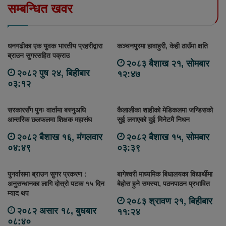
सम्बन्धित खवर
धनगढीका एक युवक भारतीय प्रहरीद्वारा
कञ्चनपुरमा हावाहुरी, केही ठाउँमा क्षति
ब्राउन सुगरसहित पक्राउ
२०८३ बैशाख २१, सोमबार
२०८२ पुष २४, बिहीबार
१२:४७
०३:१२
सरकारसँग पुनः वार्तामा बस्नुअघि
कैलालीका शाहीको मेडिकलमा जन्डिसको
आन्तरिक छलफलमा शिक्षक महासंघ
सुई लगाएको दुई मिनेटमै निधन
२०८२ बैशाख १६, मंगलवार
२०८२ बैशाख १५, सोमबार
०४:४९
०३:३९
पुनर्वासमा ब्राउन सुगर प्रकरण :
बागेश्वरी माध्यमिक बिधालयका विद्यार्थीमा
अनुसन्धानका लागि दोस्रो पटक १५ दिन
बेहोस हुने समस्या, पठनपाठन प्रभावित
म्याद थप
२०८३ श्रावण २१, बिहीबार
२०८२ असार १८, बुधबार
११:२४
०८:४०