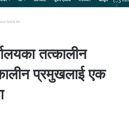
माचार
देश
जीवनशैली
सूचना प्रविधि
मनोरञ्जन
खेलकुद
Kan
ove Article Ad
यालयका तत्कालीन
्कालीन प्रमुखलाई एक
ा