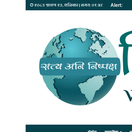
२०८३ श्रावण २३, शनिबार | समय: ०१:४६
Alert: