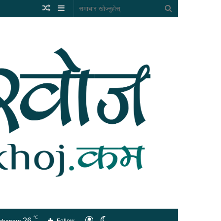
Random
Sidebar
समाचार
Article
खोज्नुहोस्
℃
26
लगइन
Switch