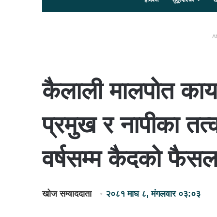
होमपेज
सुदूरपश्चिम
स
Ab
कैलाली मालपोत कार्
प्रमुख र नापीका तत
वर्षसम्म कैदको फैसल
खोज सम्वाददाता
२०८१ माघ ८, मंगलवार ०३:०३