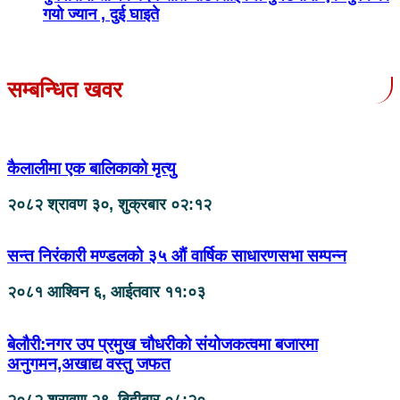
गयो ज्यान , दुई घाइते
सम्बन्धित खवर
कैलालीमा एक बालिकाको मृत्यु
२०८२ श्रावण ३०, शुक्रबार ०२:१२
सन्त निरंकारी मण्डलको ३५ औं वार्षिक साधारणसभा सम्पन्न
२०८१ आश्विन ६, आईतवार ११:०३
बेलौरी:नगर उप प्रमुख चौधरीको संयोजकत्वमा बजारमा
अनुगमन,अखाद्य वस्तु जफत
२०८२ श्रावण २९, बिहीबार ०८:२०