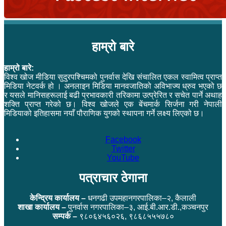
हाम्रो बारे
हाम्रो बारे:
विश्व खोज मीडिया सुदुरपश्चिमको पुनर्वास देखि संचालित एकल स्वामित्व प्राप्त
मिडिया नेटवर्क हो । अनलाइन मिडिया मानवजातिको अविभाज्य ध्रुव भएको छ
र यसले मानिसहरूलाई बढी प्रभावकारी तरिकामा उत्प्रेरित र सचेत पार्ने अथाह
शक्ति प्राप्त गरेको छ। विश्व खोजले एक बेंचमार्क सिर्जना गरी नेपाली
मिडियाको इतिहासमा नयाँ पौराणिक युगको स्थापना गर्ने लक्ष्य लिएको छ।
Facebook
Twitter
YouTube
पत्राचार ठेगाना
केन्द्रिय कार्यालय –
धनगढी उपमहानगरपालिका–२, कैलाली
शाखा कार्यालय –
पुनर्वास नगरपालिका–३, आई.बी.आर.डी.,कञ्चनपुर
सम्पर्क –
९८०६४५६०२६, ९८६८५५५७८०