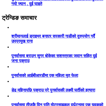
गयो ज्यान , दुई घाइते
ट्रेन्डिङ समाचार
श्रीमानलाई ड्राइभर बनाएर सरकारी गाडीको दुरुपयोग गर्दै
उपप्रमुख राना
पुनर्वासमा ब्राउन सुगर बोकेका सशस्त्रका जवान सहित दुई
जना पक्राउ
पुनर्वासको आईबीआरडीमा एक महिला मृत फेला
डेढ महिनापछि पक्राउ परे पुनर्वासकी लक्ष्मी घर्तीको हत्यारा
पुनर्वासमा तीजकै दिन राति मोटरसाइकल दुर्घटनामा एक युवकको