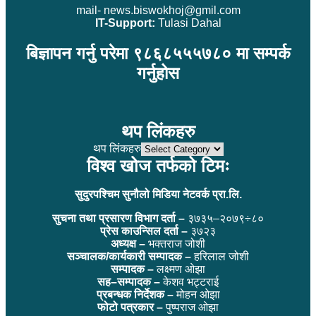
mail- news.biswokhoj@gmil.com
IT-Support:
Tulasi Dahal
बिज्ञापन गर्नु परेमा ९८६८५५५७८० मा सम्पर्क
गर्नुहोस
थप लिंकहरु
थप लिंकहरु
विश्व खोज तर्फको टिमः
सुदुरपश्चिम सुनौलो मिडिया नेटवर्क प्रा.लि.
सुचना तथा प्रसारण विभाग दर्ता –
३७३५–२०७९÷८०
प्रेस काउन्सिल दर्ता –
३७२३
अध्यक्ष –
भक्तराज जोशी
सञ्चालक/कार्यकारी सम्पादक –
हरिलाल जोशी
सम्पादक –
लक्ष्मण ओझा
सह–सम्पादक –
केशव भट्टराई
प्रबन्धक निर्देशक –
मोहन ओझा
फोटो पत्रकार –
पुष्पराज ओझा