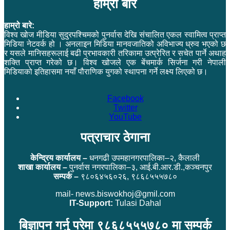
हाम्रो बारे
हाम्रो बारे:
विश्व खोज मीडिया सुदुरपश्चिमको पुनर्वास देखि संचालित एकल स्वामित्व प्राप्त
मिडिया नेटवर्क हो । अनलाइन मिडिया मानवजातिको अविभाज्य ध्रुव भएको छ
र यसले मानिसहरूलाई बढी प्रभावकारी तरिकामा उत्प्रेरित र सचेत पार्ने अथाह
शक्ति प्राप्त गरेको छ। विश्व खोजले एक बेंचमार्क सिर्जना गरी नेपाली
मिडियाको इतिहासमा नयाँ पौराणिक युगको स्थापना गर्ने लक्ष्य लिएको छ।
Facebook
Twitter
YouTube
पत्राचार ठेगाना
केन्द्रिय कार्यालय –
धनगढी उपमहानगरपालिका–२, कैलाली
शाखा कार्यालय –
पुनर्वास नगरपालिका–३, आई.बी.आर.डी.,कञ्चनपुर
सम्पर्क –
९८०६४५६०२६, ९८६८५५५७८०
mail- news.biswokhoj@gmil.com
IT-Support:
Tulasi Dahal
बिज्ञापन गर्नु परेमा ९८६८५५५७८० मा सम्पर्क