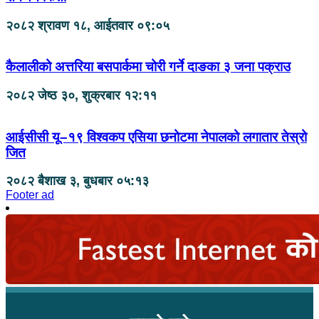
२०८२ श्रावण १८, आईतवार ०९:०५
कैलालीको अत्तरिया बसपार्कमा चोरी गर्ने दाङका ३ जना पक्राउ
२०८२ जेष्ठ ३०, शुक्रबार १२:११
आईसीसी यू–१९ विश्वकप एसिया छनोटमा नेपालको लगातार तेस्रो
जित
२०८२ बैशाख ३, बुधबार ०५:१३
Footer ad