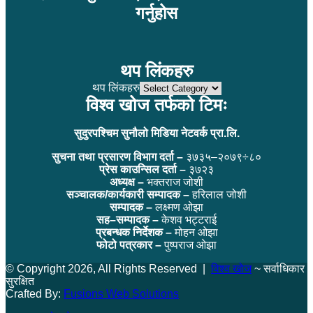
गर्नुहोस
थप लिंकहरु
थप लिंकहरु
विश्व खोज तर्फको टिमः
सुदुरपश्चिम सुनौलो मिडिया नेटवर्क प्रा.लि.
सुचना तथा प्रसारण विभाग दर्ता –
३७३५–२०७९÷८०
प्रेस काउन्सिल दर्ता –
३७२३
अध्यक्ष –
भक्तराज जोशी
सञ्चालक/कार्यकारी सम्पादक –
हरिलाल जोशी
सम्पादक –
लक्ष्मण ओझा
सह–सम्पादक –
केशव भट्टराई
प्रबन्धक निर्देशक –
मोहन ओझा
फोटो पत्रकार –
पुष्पराज ओझा
© Copyright 2026, All Rights Reserved |
विश्व खोज
~ सर्वाधिकार
सुरक्षित
Crafted By:
Fusions Web Solutions