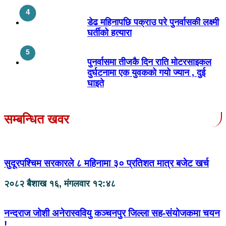
डेढ महिनापछि पक्राउ परे पुनर्वासकी लक्ष्मी
घर्तीको हत्यारा
पुनर्वासमा तीजकै दिन राति मोटरसाइकल
दुर्घटनामा एक युवकको गयो ज्यान , दुई
घाइते
सम्बन्धित खवर
सुदूरपश्चिम सरकारले ८ महिनामा ३० प्रतिशत मात्र बजेट खर्च
२०८२ बैशाख १६, मंगलवार १२:४८
नन्दराज जोशी अनेरास्ववियु कञ्चनपुर जिल्ला सह-संयोजकमा चयन
!