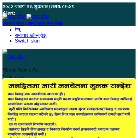
२०८३ श्रावण २२, शुक्रबार | समय: ०७:४१
Alert:
यहाँ बिज्ञापन गर्नु परेमा ९८६८५५५७८० मा सम्पर्क गर्नुहोस
मेनू
समाचार खोज्नुहोस्
Switch skin
Above Article Ad
होमपेज
सुदूरपश्चिम
कंचनपुर
कैलाली