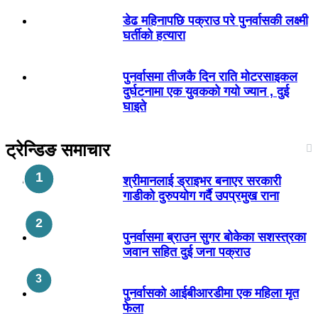
डेढ महिनापछि पक्राउ परे पुनर्वासकी लक्ष्मी
घर्तीको हत्यारा
पुनर्वासमा तीजकै दिन राति मोटरसाइकल
दुर्घटनामा एक युवकको गयो ज्यान , दुई
घाइते
ट्रेन्डिङ समाचार
श्रीमानलाई ड्राइभर बनाएर सरकारी
गाडीको दुरुपयोग गर्दै उपप्रमुख राना
पुनर्वासमा ब्राउन सुगर बोकेका सशस्त्रका
जवान सहित दुई जना पक्राउ
पुनर्वासको आईबीआरडीमा एक महिला मृत
फेला