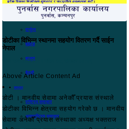
अछाम
डोटी
दार्चुला
डोटीका विभिन्न स्थानमा सहयोग वितरण गर्दै साईन
बझाङ
नेपाल
बाजुरा
खोज सम्वाददाता
२०८१ मंसिर २४, सोमबार ०८:४९
बैतडी
Above Article Content Ad
समाचार
डोटी । मानवीय सेवामा अनेकौँ प्रयास संस्थाले
राष्ट्रिय समाचार
डोटीका विभिन्न क्षेत्रमा सहयोग गरेको छ । मानवीय
अन्तराष्ट्रिय समाचार
सेवामा अनेकौँ प्रयास संस्थाका अध्यक्ष भक्तराज