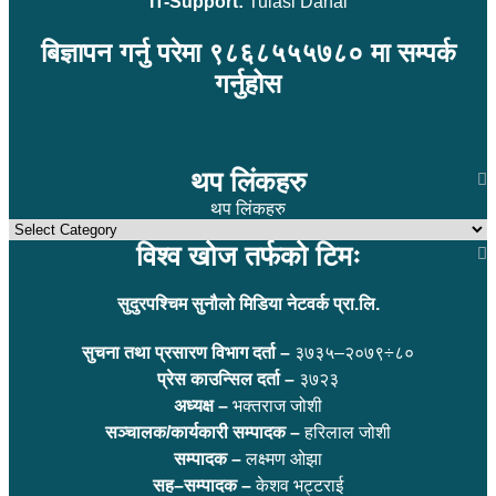
IT-Support:
Tulasi Dahal
बिज्ञापन गर्नु परेमा ९८६८५५५७८० मा सम्पर्क
गर्नुहोस
थप लिंकहरु
थप लिंकहरु
विश्व खोज तर्फको टिमः
सुदुरपश्चिम सुनौलो मिडिया नेटवर्क प्रा.लि.
सुचना तथा प्रसारण विभाग दर्ता –
३७३५–२०७९÷८०
प्रेस काउन्सिल दर्ता –
३७२३
अध्यक्ष –
भक्तराज जोशी
सञ्चालक/कार्यकारी सम्पादक –
हरिलाल जोशी
सम्पादक –
लक्ष्मण ओझा
सह–सम्पादक –
केशव भट्टराई