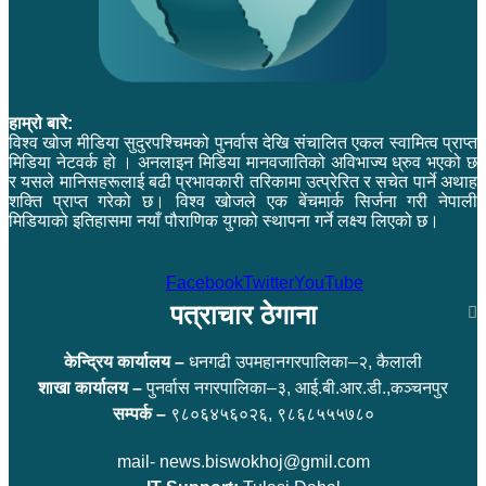
हाम्रो बारे:
विश्व खोज मीडिया सुदुरपश्चिमको पुनर्वास देखि संचालित एकल स्वामित्व प्राप्त
मिडिया नेटवर्क हो । अनलाइन मिडिया मानवजातिको अविभाज्य ध्रुव भएको छ
र यसले मानिसहरूलाई बढी प्रभावकारी तरिकामा उत्प्रेरित र सचेत पार्ने अथाह
शक्ति प्राप्त गरेको छ। विश्व खोजले एक बेंचमार्क सिर्जना गरी नेपाली
मिडियाको इतिहासमा नयाँ पौराणिक युगको स्थापना गर्ने लक्ष्य लिएको छ।
Facebook
Twitter
YouTube
पत्राचार ठेगाना
केन्द्रिय कार्यालय –
धनगढी उपमहानगरपालिका–२, कैलाली
शाखा कार्यालय –
पुनर्वास नगरपालिका–३, आई.बी.आर.डी.,कञ्चनपुर
सम्पर्क –
९८०६४५६०२६, ९८६८५५५७८०
mail- news.biswokhoj@gmil.com