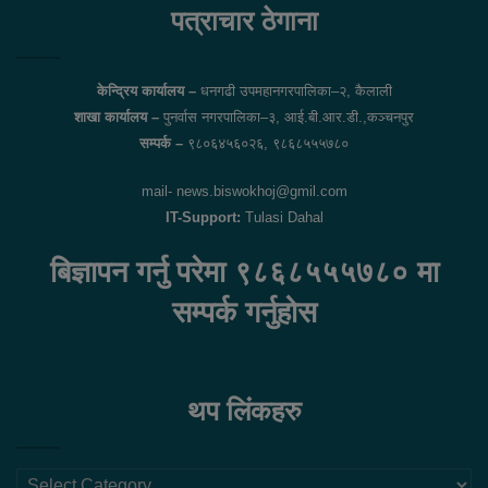
पत्राचार ठेगाना
केन्द्रिय कार्यालय –
धनगढी उपमहानगरपालिका–२, कैलाली
शाखा कार्यालय –
पुनर्वास नगरपालिका–३, आई.बी.आर.डी.,कञ्चनपुर
सम्पर्क –
९८०६४५६०२६, ९८६८५५५७८०
mail- news.biswokhoj@gmil.com
IT-Support:
Tulasi Dahal
बिज्ञापन गर्नु परेमा ९८६८५५५७८० मा
सम्पर्क गर्नुहोस
थप लिंकहरु
थप