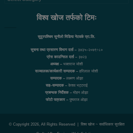
लिंकहरु
विश्व खोज तर्फको टिमः
सुदुरपश्चिम सुनौलो मिडिया नेटवर्क प्रा.लि.
सुचना तथा प्रसारण विभाग दर्ता –
३७३५–२०७९÷८०
प्रेस काउन्सिल दर्ता –
३७२३
अध्यक्ष –
भक्तराज जोशी
सञ्चालक/कार्यकारी सम्पादक –
हरिलाल जोशी
सम्पादक –
लक्ष्मण ओझा
सह–सम्पादक –
केशव भट्टराई
प्रबन्धक निर्देशक –
मोहन ओझा
फोटो पत्रकार –
पुष्पराज ओझा
© Copyright 2026, All Rights Reserved |
विश्व खोज
~ सर्वाधिकार सुरक्षित