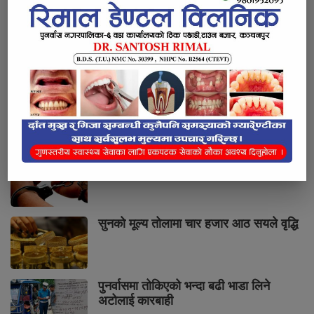
भर्खरै
लोकप्रिय
प्रतिक्रियाहरु
पुनर्वासबाट लागुऔषधसहित चार जना पक्राउ
सुनको मूल्य तोलामा चार हजार आठ सयले वृद्धि
पुनर्वासमा तोकिएको भन्दा बढी भाडा लिने
अटोलाई कारबाही