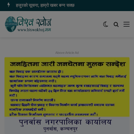
हजुरको सूचना, हाम्रो खबर बन्न सक्छ
Switch
समाचार
मेन
skin
खोज्नुहोस
Above Article Ad