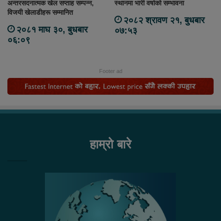
अन्तरसदनात्मक खेल सप्ताह सम्पन्न,
स्थानमा भारी वर्षाको सम्भावना
विजयी खेलाडीहरू सम्मानित
२०८२ श्रावण २१, बुधबार
२०८१ माघ ३०, बुधबार
०७:५३
०६:०९
Footer ad
हाम्रो बारे