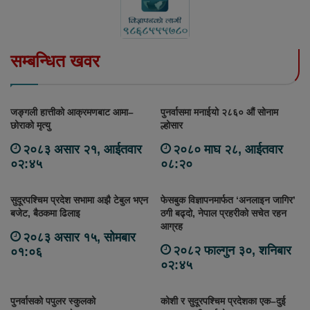
सम्बन्धित खवर
जङ्गली हात्तीको आक्रमणबाट आमा–
पुनर्वासमा मनाईयो २८६० औं सोनाम
छोराको मृत्यु
ल्होसार
२०८३ असार २१, आईतवार
२०८० माघ २८, आईतवार
०२:४५
०८:२०
सुदूरपश्चिम प्रदेश सभामा अझै टेबुल भएन
फेसबुक विज्ञापनमार्फत ‘अनलाइन जागिर’
बजेट, बैठकमा ढिलाइ
ठगी बढ्दो, नेपाल प्रहरीको सचेत रहन
आग्रह
२०८३ असार १५, सोमबार
२०८२ फाल्गुन ३०, शनिबार
०१:०६
०२:४५
पुनर्वासको पपुलर स्कुलको
कोशी र सुदूरपश्चिम प्रदेशका एक–दुई