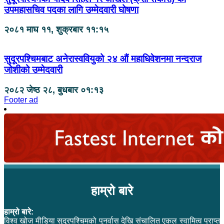
उपमहासचिव पदका लागि उम्मेदवारी घोषणा
२०८१ माघ ११, शुक्रबार ११:१५
सुदूरपश्चिमबाट अनेरास्ववियुको २४ औं महाधिवेशनमा नन्दराज
जोशीको उम्मेदवारी
२०८२ जेष्ठ २८, बुधबार ०१:१३
Footer ad
हाम्रो बारे
हाम्रो बारे:
विश्व खोज मीडिया सुदुरपश्चिमको पुनर्वास देखि संचालित एकल स्वामित्व प्राप्त