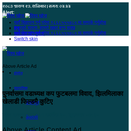
२०८३ श्रावण २३, शनिबार | समय: ०४:४४
Alert:
यहाँ बिज्ञापन गर्नु परेमा ९८६८५५५७८० मा सम्पर्क गर्नुहोस
हजुरको सूचना, हाम्रो खबर बन्न सक्छ
मेनू
यहाँ बिज्ञापन गर्नु परेमा ९८६८५५५७८० मा सम्पर्क गर्नुहोस
समाचार खोज्नुहोस्
Switch skin
Above Article Ad
होमपेज
सुदूरपश्चिम
पुनर्वासमा वडाध्यक्ष कप फुटबलमा विवाद, झिलमिलाका
खेलाडी फिल्डमै कुटिए
कंचनपुर
खोज सम्बाददाता
२०८१ कार्तिक ३०, शुक्रबार ०७:३०
कैलाली
Above Article Content Ad