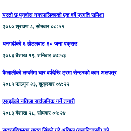
यस्तो छ पुनर्वास नगरपालिकाको एक वर्षे प्रगति समिक्षा
२०८० श्रावण ८, सोमबार ०८:५१
धनगढीको ६ होटलबाट ३० जना पक्राउ
२०८३ बैशाख १९, शनिबार ०७:५३
कैलालीको लम्कीमा चार वर्षदेखि ट्रमा सेन्टरको काम अलपत्र
२०८१ फाल्गुन २३, शुक्रबार ०४:२२
एसइईको नतिजा सार्वजनिक गर्ने तयारी
२०८३ बैशाख २८, सोमबार ०१:२४
सुदूरपश्चिमका यादव सिंहले गरे अखिल (क्रान्तिकारी) को