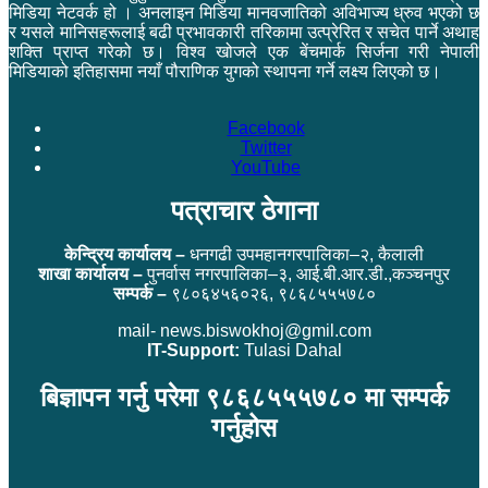
मिडिया नेटवर्क हो । अनलाइन मिडिया मानवजातिको अविभाज्य ध्रुव भएको छ
र यसले मानिसहरूलाई बढी प्रभावकारी तरिकामा उत्प्रेरित र सचेत पार्ने अथाह
शक्ति प्राप्त गरेको छ। विश्व खोजले एक बेंचमार्क सिर्जना गरी नेपाली
मिडियाको इतिहासमा नयाँ पौराणिक युगको स्थापना गर्ने लक्ष्य लिएको छ।
Facebook
Twitter
YouTube
पत्राचार ठेगाना
केन्द्रिय कार्यालय –
धनगढी उपमहानगरपालिका–२, कैलाली
शाखा कार्यालय –
पुनर्वास नगरपालिका–३, आई.बी.आर.डी.,कञ्चनपुर
सम्पर्क –
९८०६४५६०२६, ९८६८५५५७८०
mail- news.biswokhoj@gmil.com
IT-Support:
Tulasi Dahal
बिज्ञापन गर्नु परेमा ९८६८५५५७८० मा सम्पर्क
गर्नुहोस