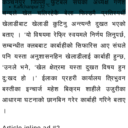
कञ्चनपुर जिल्ला फुटबल संघका अध्यक्ष गणेश
℃
Kanchanpur
32
चन्दले खेल चलिरहेकै बेला फिल्डमै प्रतिस्पर्धी
खेलाडीबाट खेलाडी कुटिनु अन्त्यन्तै दुखत भएको
बताए । ‘यो विषयमा रेफ्रि स्वयमले निर्णय लिनुपर्छ,
सम्बन्धीत क्लबबाट कार्बाहीको सिफारिस आए संघले
पनि यस्ता अनुशासनहिन खेलाडीलाई कार्बाही हुन्छ,
‘उनले भने, ‘खेल क्षेत्रमा यस्ता दुखत विषय हुन
दु:खद हो ।’ ईलाका प्रहरी कार्यालय त्रिभुवन
बस्तीका इन्चार्ज महेश बिक्रम शाहीले उजुरीका
आधारमा घटनाको छानबिन गरेर कार्बाही गरिने बताए
।
Article inline ad #2