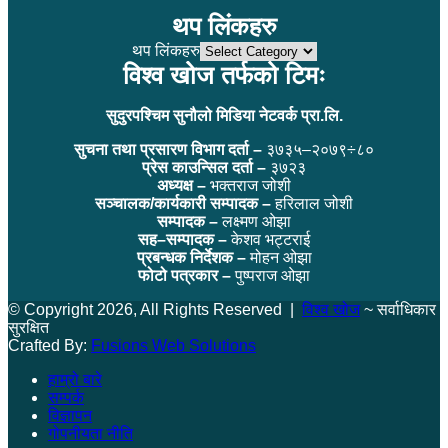
थप लिंकहरु
थप लिंकहरु
विश्व खोज तर्फको टिमः
सुदुरपश्चिम सुनौलो मिडिया नेटवर्क प्रा.लि.
सुचना तथा प्रसारण विभाग दर्ता –
३७३५–२०७९÷८०
प्रेस काउन्सिल दर्ता –
३७२३
अध्यक्ष –
भक्तराज जोशी
सञ्चालक/कार्यकारी सम्पादक –
हरिलाल जोशी
सम्पादक –
लक्ष्मण ओझा
सह–सम्पादक –
केशव भट्टराई
प्रबन्धक निर्देशक –
मोहन ओझा
फोटो पत्रकार –
पुष्पराज ओझा
© Copyright 2026, All Rights Reserved |
विश्व खोज
~ सर्वाधिकार
सुरक्षित
Crafted By:
Fusions Web Solutions
हाम्रो बारे
सम्पर्क
विज्ञापन
गोपनीयता नीति