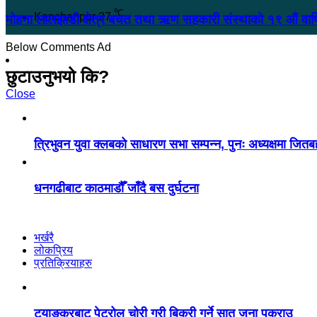
℃
Kanchanpur
27
मोहना लालझाडी क्षेत्र बचत तथा ऋण सहकारी संस्थाको १९ औं वार्
Below Comments Ad
छुटाउनुभयो कि?
Close
त्रिभुवन युवा क्लबको साधारण सभा सम्पन्न, पुनः अध्यक्षमा जितब
धनगढीबाट काठमाडौँ जाँदै बस दुर्घटना
भर्खरै
लोकप्रिय
प्रतिक्रियाहरु
ट्याङ्करबाट पेट्रोल चोरी गरी बिक्री गर्ने सात जना पक्राउ