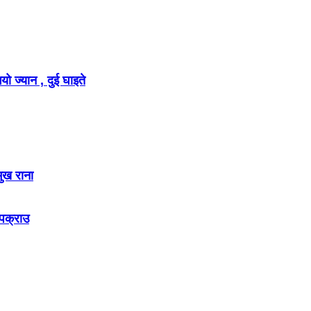
ो ज्यान , दुई घाइते
मुख राना
 पक्राउ