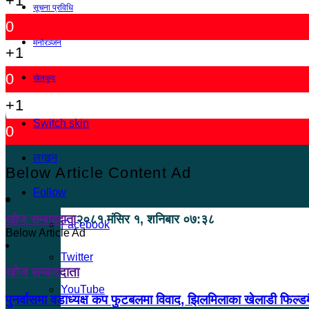
+1
सूचना प्रविधि
0
मनोरञ्जन
+1
0
खेलकुद
+1
Switch skin
0
लगइन
Below Article Content Ad
Follow
खोज सम्बाददाता
२०८१ मंसिर १, शनिबार ०७:३८
Facebook
Below Article Ad
Twitter
खोज सम्बाददाता
YouTube
पुनर्वासमा वडाध्यक्ष कप फुटबलमा विवाद, झिलमिलाका खेलाडी फिल्डम