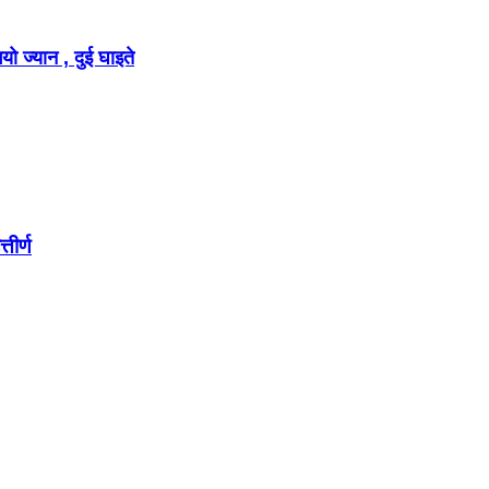
ो ज्यान , दुई घाइते
तीर्ण