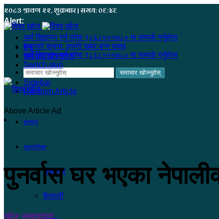
२०८३ श्रावण २२, शुक्रबार | समय: ०६:४६
Alert:
यहाँ बिज्ञापन गर्नु परेमा ९८६८५५५७८० मा सम्पर्क गर्नुहोस
हजुरको सूचना, हाम्रो खबर बन्न सक्छ
मेनू
यहाँ बिज्ञापन गर्नु परेमा ९८६८५५५७८० मा सम्पर्क गर्नुहोस
समाचार खोज्नुहोस्
Switch skin
समाचार खोज्नुहोस्
Sidebar
Random Article
Above Article Ad
होमपेज
सुदूरपश्चिम
पुनर्वास घर भएका नेपालीको
कंचनपुर
कैलाली
खोज सम्बाददाता
२०८१ मंसिर १, शनिबार ०७:३८