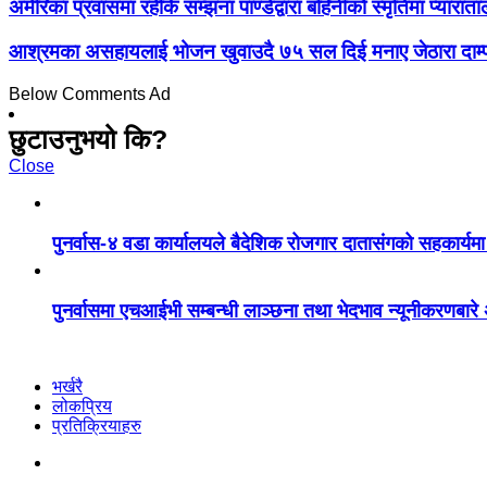
अमेरिका प्रवासमा रहेकि सम्झना पाण्डेद्वारा बहिनीको स्मृतिमा प्याराताल
आश्रमका असहायलाई भोजन खुवाउदै ७५ सल दिई मनाए जेठारा दाम्पत्ती
Below Comments Ad
छुटाउनुभयो कि?
Close
पुनर्वास-४ वडा कार्यालयले बैदेशिक रोजगार दातासंगको सहकार्यमा व
पुनर्वासमा एचआईभी सम्बन्धी लाञ्छना तथा भेदभाव न्यूनीकरणबार
भर्खरै
लोकप्रिय
प्रतिक्रियाहरु