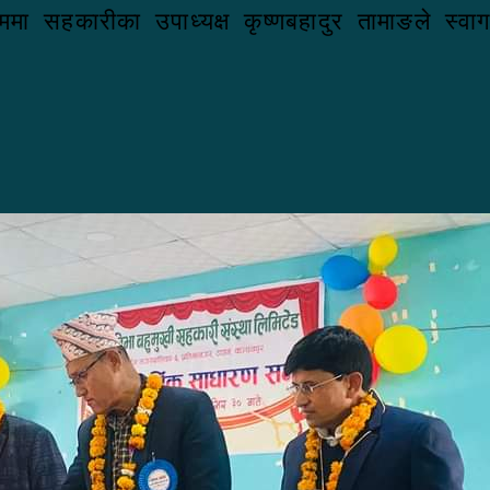
ममा सहकारीका उपाध्यक्ष कृष्णबहादुर तामाङले स्