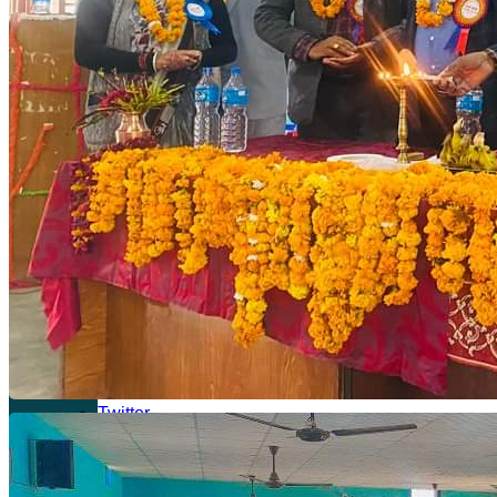
सूचना प्रविधि
मनोरञ्जन
खेलकुद
Switch skin
लगइन
Follow
Facebook
Twitter
YouTube