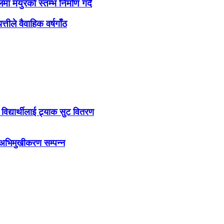
मा मयुरको स्तम्भ निर्माण गर्दै
ले वैवाहिक वर्षगाँठ
िद्यार्थीलाई ट्र्याक सुट वितरण
े अभिमुखीकरण सम्पन्न