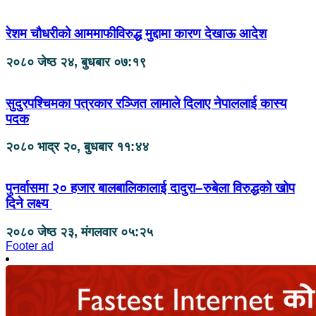
रेशम चौधरीको आममाफीविरुद्ध मुद्दामा कारण देखाऊ आदेश
२०८० जेष्ठ २४, बुधबार ०७:१९
सुदुरपश्चिमका पत्रकार रञ्जित लामाले दिलाए नेपाललाई कास्य
पदक
२०८० भाद्र २०, बुधबार ११:४४
पुनर्वासमा २० हजार बालबालिकालाई दादुरा–रुबेला विरुद्धको खोप
दिने लक्ष्य
२०८० जेष्ठ २३, मंगलवार ०५:२५
Footer ad