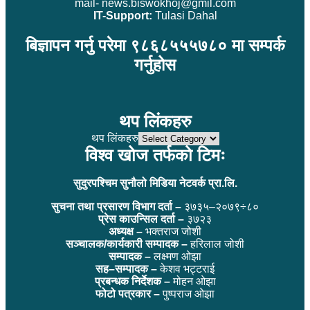
mail- news.biswokhoj@gmil.com
IT-Support:
Tulasi Dahal
बिज्ञापन गर्नु परेमा ९८६८५५५७८० मा सम्पर्क
गर्नुहोस
थप लिंकहरु
थप लिंकहरु
विश्व खोज तर्फको टिमः
सुदुरपश्चिम सुनौलो मिडिया नेटवर्क प्रा.लि.
सुचना तथा प्रसारण विभाग दर्ता –
३७३५–२०७९÷८०
प्रेस काउन्सिल दर्ता –
३७२३
अध्यक्ष –
भक्तराज जोशी
सञ्चालक/कार्यकारी सम्पादक –
हरिलाल जोशी
सम्पादक –
लक्ष्मण ओझा
सह–सम्पादक –
केशव भट्टराई
प्रबन्धक निर्देशक –
मोहन ओझा
फोटो पत्रकार –
पुष्पराज ओझा