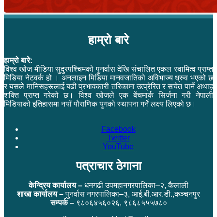
हाम्रो बारे
हाम्रो बारे:
विश्व खोज मीडिया सुदुरपश्चिमको पुनर्वास देखि संचालित एकल स्वामित्व प्राप्त
मिडिया नेटवर्क हो । अनलाइन मिडिया मानवजातिको अविभाज्य ध्रुव भएको छ
र यसले मानिसहरूलाई बढी प्रभावकारी तरिकामा उत्प्रेरित र सचेत पार्ने अथाह
शक्ति प्राप्त गरेको छ। विश्व खोजले एक बेंचमार्क सिर्जना गरी नेपाली
मिडियाको इतिहासमा नयाँ पौराणिक युगको स्थापना गर्ने लक्ष्य लिएको छ।
Facebook
Twitter
YouTube
पत्राचार ठेगाना
केन्द्रिय कार्यालय –
धनगढी उपमहानगरपालिका–२, कैलाली
शाखा कार्यालय –
पुनर्वास नगरपालिका–३, आई.बी.आर.डी.,कञ्चनपुर
सम्पर्क –
९८०६४५६०२६, ९८६८५५५७८०