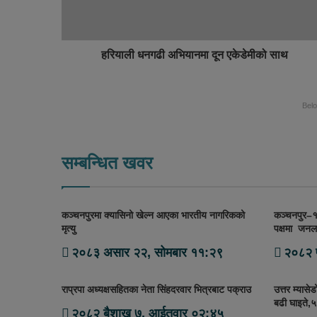
हरियाली धनगढी अभियानमा दून एकेडेमीको साथ
Bel
सम्बन्धित खवर
कञ्चनपुरमा क्यासिनो खेल्न आएका भारतीय नागरिकको
कञ्चनपुर–१ म
मृत्यु
पक्षमा जनल
२०८३ असार २२, सोमबार ११:२९
२०८२ 
राप्रपा अध्यक्षसहितका नेता सिंहदरवार भित्रबाट पक्राउ
उत्तर म्यास
बढी घाइते,५
२०८२ बैशाख ७, आईतवार ०२:४५