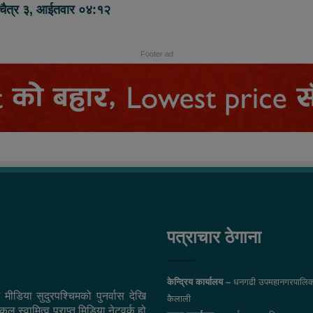
चैत्र ३, आईतवार ०४:१२
Footer ad
पत्राचार ठेगाना
केन्द्रिय कार्यालय –
धनगढी उपमहानगरपालिक
 मीडिया सुदुरपश्चिमको पुनर्वास देखि
कैलाली
ल स्वामित्व प्राप्त मिडिया नेटवर्क हो