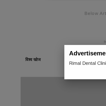
Below Art
B
Advertiseme
विश्व खोज
Rimal Dental Clin