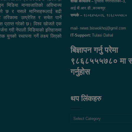
शाखा कार्यालय –
पुनर्वास नगरपालिका–३,
न मिडिया मानवजातिको अविभाज्य
आई.बी.आर.डी.,कञ्चनपुर
एको छ र यसले मानिसहरूलाई बढी
सम्पर्क –
९८०६४५६०२६, ९८६८५५५७८०
ी तरिकामा उत्प्रेरित र सचेत पार्ने
ि प्राप्त गरेको छ। विश्व खोजले एक
mail- news.biswokhoj@gmil.com
सिर्जना गरी नेपाली मिडियाको इतिहासमा
IT-Support:
Tulasi Dahal
िक युगको स्थापना गर्ने लक्ष्य लिएको
बिज्ञापन गर्नु परेमा
९८६८५५५७८० मा सम्
गर्नुहोस
थप लिंकहरु
थप
लिंकहरु