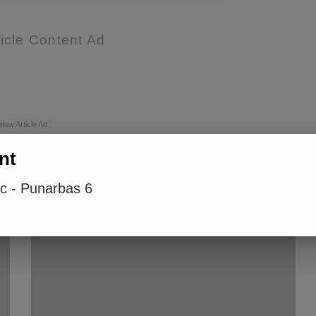
icle Content Ad
elow Article Ad
nt
ic - Punarbas 6