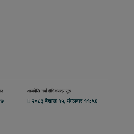
ाउ
आजदेखि नयाँ शैक्षिकसत्र सुरु
४७
२०८३ बैशाख १५, मंगलवार ११:५६