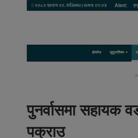
२०८३ श्रावण २३, शनिबार | समय: ०१:०४
Alert:
हज
होमपेज
सुदूरपश्चिम
स
Ab
पुनर्वासमा सहायक व
पक्राउ