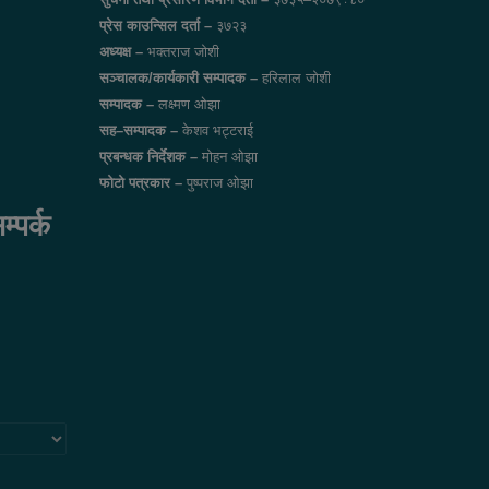
प्रेस काउन्सिल दर्ता –
३७२३
अध्यक्ष –
भक्तराज जोशी
सञ्चालक/कार्यकारी सम्पादक –
हरिलाल जोशी
सम्पादक –
लक्ष्मण ओझा
सह–सम्पादक –
केशव भट्टराई
प्रबन्धक निर्देशक –
मोहन ओझा
फोटो पत्रकार –
पुष्पराज ओझा
पर्क