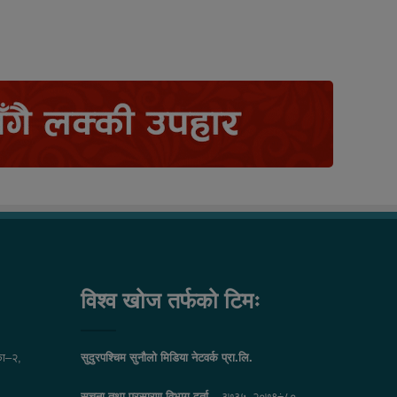
विश्व खोज तर्फको टिमः
ा–२,
सुदुरपश्चिम सुनौलो मिडिया नेटवर्क प्रा.लि.
सुचना तथा प्रसारण विभाग दर्ता –
३७३५–२०७९÷८०