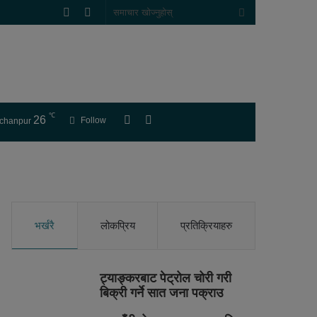
Random
Sidebar
समाचार
Article
खोज्नुहोस्
℃
26
लगइन
Switch
Follow
chanpur
skin
भर्खरै
लोकप्रिय
प्रतिक्रियाहरु
ट्याङ्करबाट पेट्रोल चोरी गरी
बिक्री गर्ने सात जना पक्राउ