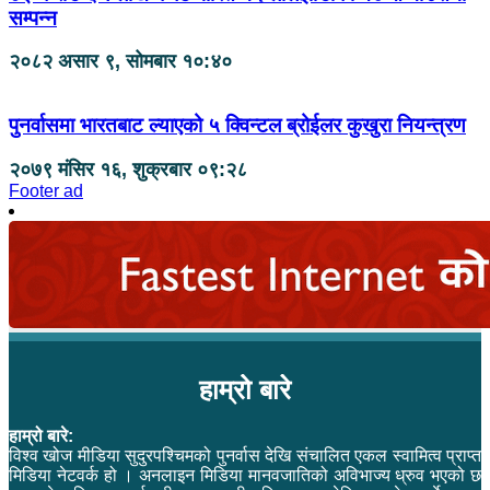
सम्पन्न
२०८२ असार ९, सोमबार १०:४०
पुनर्वासमा भारतबाट ल्याएको ५ क्विन्टल ब्रोईलर कुखुरा नियन्त्रण
२०७९ मंसिर १६, शुक्रबार ०९:२८
Footer ad
हाम्रो बारे
हाम्रो बारे:
विश्व खोज मीडिया सुदुरपश्चिमको पुनर्वास देखि संचालित एकल स्वामित्व प्राप्त
मिडिया नेटवर्क हो । अनलाइन मिडिया मानवजातिको अविभाज्य ध्रुव भएको छ