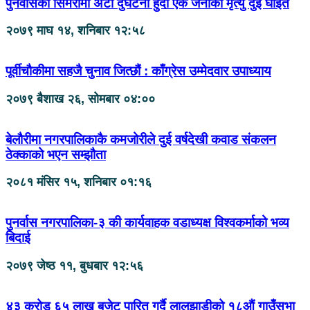
पुनर्वासको सिमरीमा अटो दुर्घटना हुँदा एक जनाको मृत्यु दुई घाईते
२०७९ माघ १४, शनिबार १२:५८
पूर्वीचौकीमा सहजै चुनाव जित्छौं : काँग्रेस उम्मेदवार उपाध्याय
२०७९ बैशाख २६, सोमबार ०४:००
बेलौरीमा नगरपालिकाकै कमजोरीले दुई वर्षदेखी कवाड संकलन
ठेक्काको भएन सम्झौता
२०८१ मंसिर १५, शनिबार ०१:१६
पुनर्वास नगरपालिका-३ की कार्यवाहक वडाध्यक्ष विश्वकर्माको भव्य
बिदाई
२०७९ जेष्ठ ११, बुधबार १२:५६
४३ करोड ६५ लाख बजेट पारित गर्दै लालझाडीको १८औं गाउँसभा