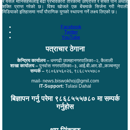
र यसले मानिसहरूलाई बढी प्रभावकारी तरिकामा उत्प्रेरित र सचेत पार्ने अथाह
शक्ति प्राप्त गरेको छ। विश्व खोजले एक बेंचमार्क सिर्जना गरी नेपाली
मिडियाको इतिहासमा नयाँ पौराणिक युगको स्थापना गर्ने लक्ष्य लिएको छ।
Facebook
Twitter
YouTube
पत्राचार ठेगाना
केन्द्रिय कार्यालय –
धनगढी उपमहानगरपालिका–२, कैलाली
शाखा कार्यालय –
पुनर्वास नगरपालिका–३, आई.बी.आर.डी.,कञ्चनपुर
सम्पर्क –
९८०६४५६०२६, ९८६८५५५७८०
mail- news.biswokhoj@gmil.com
IT-Support:
Tulasi Dahal
बिज्ञापन गर्नु परेमा ९८६८५५५७८० मा सम्पर्क
गर्नुहोस