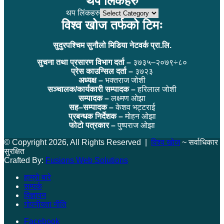
थप लिंकहरु
थप लिंकहरु
विश्व खोज तर्फको टिमः
सुदुरपश्चिम सुनौलो मिडिया नेटवर्क प्रा.लि.
सुचना तथा प्रसारण विभाग दर्ता –
३७३५–२०७९÷८०
प्रेस काउन्सिल दर्ता –
३७२३
अध्यक्ष –
भक्तराज जोशी
सञ्चालक/कार्यकारी सम्पादक –
हरिलाल जोशी
सम्पादक –
लक्ष्मण ओझा
सह–सम्पादक –
केशव भट्टराई
प्रबन्धक निर्देशक –
मोहन ओझा
फोटो पत्रकार –
पुष्पराज ओझा
© Copyright 2026, All Rights Reserved |
विश्व खोज
~ सर्वाधिकार
सुरक्षित
Crafted By:
Fusions Web Solutions
हाम्रो बारे
सम्पर्क
विज्ञापन
गोपनीयता नीति
Facebook