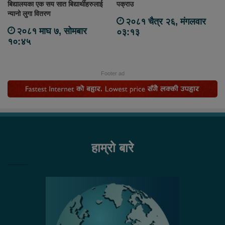
बिद्यालयका एक सय सात बिद्यार्थीहरुलाई
पक्राउ
न्यानो लुगा वितरण
२०८१ चैत्र २६, मंगलवार
२०८१ माघ ७, सोमबार
०३:१३
१०:४५
Footer ad
हाम्रो बारे