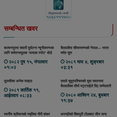
सम्बन्धित खवर
कञ्चनपुरमा सवारी दुर्घटना न्यूनीकरणका
कैलालीमा सीमास्तम्भको नेपाल— भारत
लागि सचेतनामूलक ‘ब्ल्याक स्पोट’ बोर्ड
मर्मत सुरु
२०८२ पुष १५, मंगलवार
२०८१ माघ ४, शुक्रबार
०१:०२
०३:३१
तुलसीका अनेक फाइदा
एमाले सुदूरपश्चिमको युवा सदस्यमा
कैलालीका तीर्थ भट्टराईले दिए उम्मेदवारी
२०८१ कार्तिक ११,
२०८० आश्विन २४, बुधबार
आईतवार ०८:३३
११:३७
स्वर्गीय श्रीमानको स्मृतिमा गौरी शंकर
धनगढीको शिवपुरी टोलबाट तीन जना