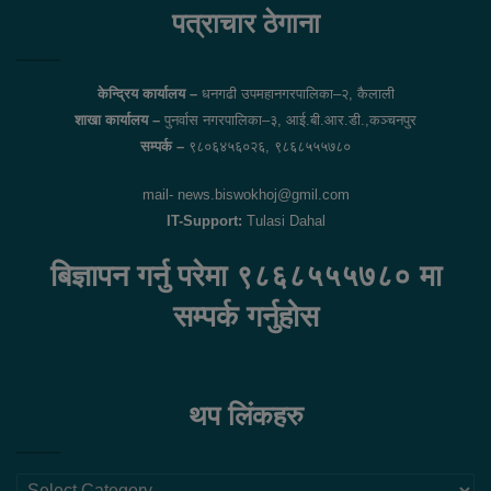
पत्राचार ठेगाना
केन्द्रिय कार्यालय –
धनगढी उपमहानगरपालिका–२, कैलाली
शाखा कार्यालय –
पुनर्वास नगरपालिका–३, आई.बी.आर.डी.,कञ्चनपुर
सम्पर्क –
९८०६४५६०२६, ९८६८५५५७८०
mail- news.biswokhoj@gmil.com
IT-Support:
Tulasi Dahal
बिज्ञापन गर्नु परेमा ९८६८५५५७८० मा
सम्पर्क गर्नुहोस
थप लिंकहरु
थप