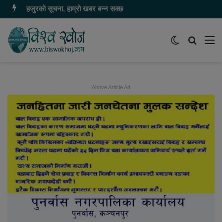
हजुरको सूचना, हाम्रो खबर बन्न सक्छ
Switch
समाचार
मेन
skin
खोज्नुहोस
Above Article Ad