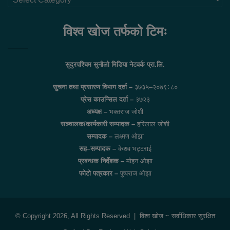
लिंकहरु
विश्व खोज तर्फको टिमः
सुदुरपश्चिम सुनौलो मिडिया नेटवर्क प्रा.लि.
सुचना तथा प्रसारण विभाग दर्ता –
३७३५–२०७९÷८०
प्रेस काउन्सिल दर्ता –
३७२३
अध्यक्ष –
भक्तराज जोशी
सञ्चालक/कार्यकारी सम्पादक –
हरिलाल जोशी
सम्पादक –
लक्ष्मण ओझा
सह–सम्पादक –
केशव भट्टराई
प्रबन्धक निर्देशक –
मोहन ओझा
फोटो पत्रकार –
पुष्पराज ओझा
© Copyright 2026, All Rights Reserved |
विश्व खोज
~ सर्वाधिकार सुरक्षित