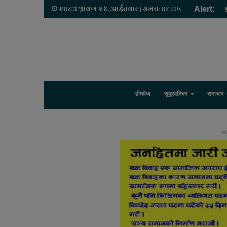
२०८३ श्रावण २४, आईतवार | समय: ०६:३५
Alert:
होमपेज
सुदूरपश्चिम
समाचार
Ab