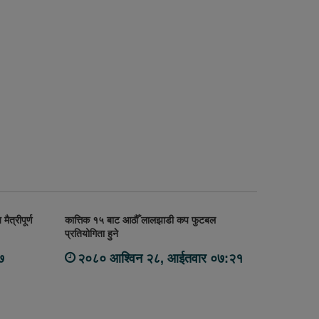
मैत्रीपूर्ण
कात्तिक १५ बाट आठौँ लालझाडी कप फुटबल
प्रतियोगिता हुने
७
२०८० आश्विन २८, आईतवार ०७:२१