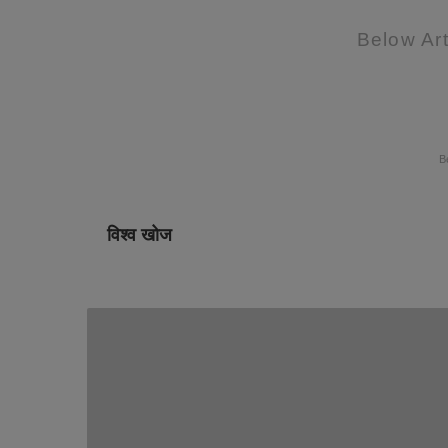
Below Art
B
विश्व खोज