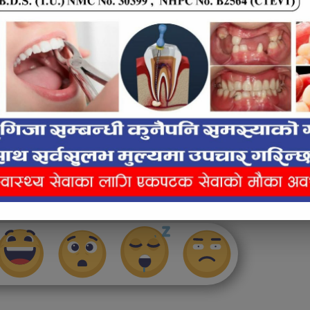
 नं १ स्तरिय अन्तर क्लव पुरूष खुल्ला फुटबल
 २ घरेलु टिम सहित १६ वटा फुटबल क्लबहरुको
 जेष्ठ २८ गतेबाट सञ्चालन भएको थियो ।
लाई कस्तो महसुस भयो ?