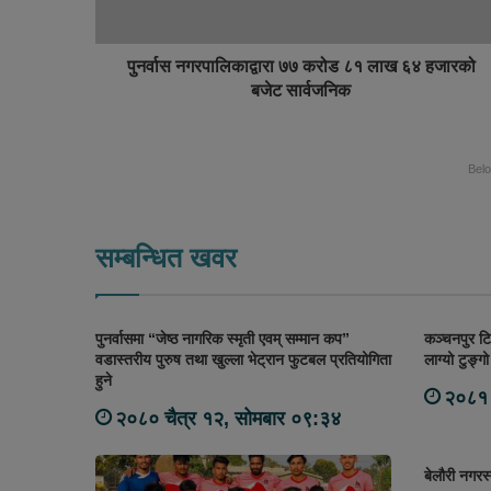
पुनर्वास नगरपालिकाद्वारा ७७ करोड ८१ लाख ६४ हजारको
बजेट सार्वजनिक
Bel
सम्बन्धित खवर
पुनर्वासमा “जेष्ठ नागरिक स्मृती एवम् सम्मान कप”
कञ्चनपुर टि
वडास्तरीय पुरुष तथा खुल्ला भेट्रान फुटबल प्रतियोगिता
लाग्यो टुङ्
हुने
२०८१ 
२०८० चैत्र १२, सोमबार ०९:३४
बेलौरी नगरस्