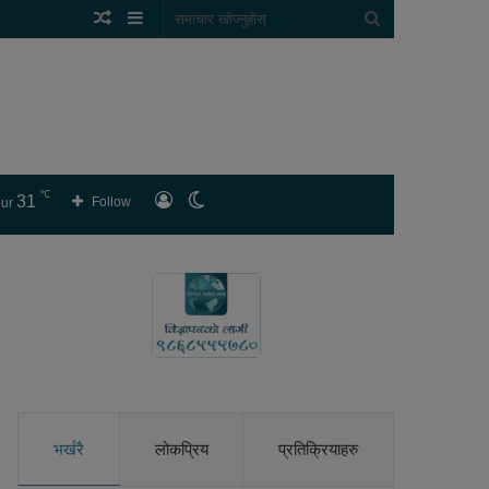
Random
Sidebar
समाचार
Article
खोज्नुहोस्
℃
31
लगइन
Switch
Follow
ur
skin
भर्खरै
लोकप्रिय
प्रतिक्रियाहरु