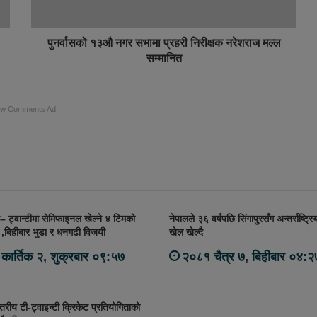
पुनर्वासको १३औ नगर सभामा प्रहरी निरीक्षक नरेशराज मल्ल
सम्मानित
ow Comments Ad
– ट्वान्टीमा सेमिफाइनल खेल्ने ४ टिमको
नेपालले ३६ वर्षपछि सिंगापुरसँग अन्तर्राष्ट्रिय 
गो ,बिहीबार भुडा र धनगढी विजयी
खेल खेल्दै
कार्तिक २, शुक्रबार ०९:५७
२०८१ चैत्र ७, बिहीबार ०४:२
तरीय टी-ट्वाइन्टी क्रिकेट प्रतियोगिताको