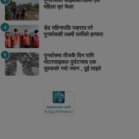
पुनर्वासको आईबीआरडीमा एक
महिला मृत फेला
डेढ महिनापछि पक्राउ परे
पुनर्वासकी लक्ष्मी घर्तीको हत्यारा
पुनर्वासमा तीजकै दिन राति
मोटरसाइकल दुर्घटनामा एक
युवकको गयो ज्यान , दुई घाइते