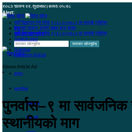
२०८३ श्रावण २२, शुक्रबार | समय: ०५:२८
Alert:
यहाँ बिज्ञापन गर्नु परेमा ९८६८५५५७८० मा सम्पर्क गर्नुहोस
हजुरको सूचना, हाम्रो खबर बन्न सक्छ
मेनू
यहाँ बिज्ञापन गर्नु परेमा ९८६८५५५७८० मा सम्पर्क गर्नुहोस
समाचार खोज्नुहोस्
Switch skin
समाचार खोज्नुहोस्
Sidebar
Random Article
Above Article Ad
होमपेज
सुदूरपश्चिम
पुनर्वास–९ मा सार्वजनिक 
कंचनपुर
स्थानीयको माग
कैलाली