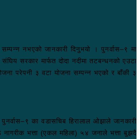
ाम सम्पन्न नभएको जानकारी दिनुभयो । पुनर्वास–९ मा
मा संघिय सरकार मार्फत दोदा नदीमा तटबन्धनको एउटा
 योजना परेपनी ३ वटा योजना सम्पन्न भएको र बाँकी ३
ो पुनर्वास–९ का वडासचिब हिरालाल ओझाले जानकारी
ठ नागरीक भत्ता (एकल महिला) ५४ जनाले भत्ता बुझदै