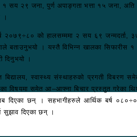
 १ सय २९ जना, पुर्ण अपाङ्गता भत्ता १५ जना, अत
ो ।
वर्ष २०७९÷८० को हालसम्ममा २ सय ६९ जन्मदर्ता, ३७ म
ाले बताउनुभयो । यस्तै विभिन्न खालका सिफारीस
ी दिनुभयो ।
 बिद्यालय, स्वास्थ्य संस्थाहरुको प्रगती विबरण सम
 सुरक्षाका विषयमा समेत आ–आफ्ना बिचार प्रस्तुत गरे
ुझाब दिएका छन् । सहभागीहरुले आर्थिक बर्ष ०८०÷०
न सुझाव दिएका छन् ।