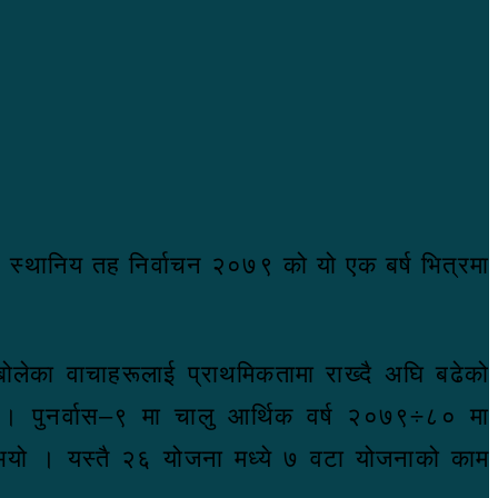
। स्थानिय तह निर्वाचन २०७९ को यो एक बर्ष भित्रमा
।
 बोलेका वाचाहरूलाई प्राथमिकतामा राख्दै अघि बढेको
 । पुनर्वास–९ मा चालु आर्थिक वर्ष २०७९÷८० मा
िनुभयो । यस्तै २६ योजना मध्ये ७ वटा योजनाको काम