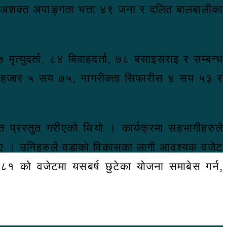
ि अशक्त अपाङ्गता भत्ता ४९ जना र दलित बालबालीका
ृत्युदर्ता, ८४ बिवाहदर्ता, ७८ बसाइसराइ र सम्बन्ध
 १ हजार ५ सय ७५, नागरीक्ता सिफारीस ४ सय ५३ र
ेत प्रस्तुत गरीएको थियो । कार्यक्रमा सहभागीहरुले
का थिए । उनिहरुले वडाको विकासका लागी आवश्यक वजेट
८१ को वजेटमा यसबर्ष छुटेका योजना समाबेस गर्न,