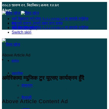
२०८३ श्रावण २१, बिहीबार | समय: १०:४१
Alert:
यहाँ बिज्ञापन गर्नु परेमा ९८६८५५५७८० मा सम्पर्क गर्नुहोस
हजुरको सूचना, हाम्रो खबर बन्न सक्छ
मेनू
यहाँ बिज्ञापन गर्नु परेमा ९८६८५५५७८० मा सम्पर्क गर्नुहोस
समाचार खोज्नुहोस्
Switch skin
Above Article Ad
होमपेज
सुदूरपश्चिम
अमेरिकामा म्युजिक टुर युएसए कार्यक्रम हुँदै
कंचनपुर
विश्व खोज
२०८० जेष्ठ ५, शुक्रबार ०६:५२
कैलाली
Above Article Content Ad