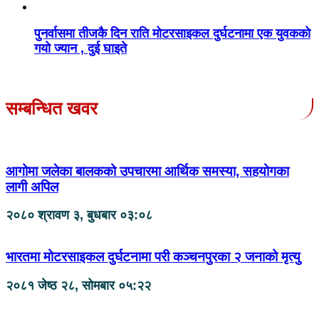
पुनर्वासमा तीजकै दिन राति मोटरसाइकल दुर्घटनामा एक युवकको
गयो ज्यान , दुई घाइते
सम्बन्धित खवर
आगोमा जलेका बालकको उपचारमा आर्थिक समस्या, सहयोगका
लागी अपिल
२०८० श्रावण ३, बुधबार ०३:०८
भारतमा मोटरसाइकल दुर्घटनामा परी कञ्चनपुरका २ जनाको मृत्यु
२०८१ जेष्ठ २८, सोमबार ०५:२२