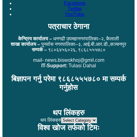
Facebook
Twitter
YouTube
पत्राचार ठेगाना
केन्द्रिय कार्यालय –
धनगढी उपमहानगरपालिका–२, कैलाली
शाखा कार्यालय –
पुनर्वास नगरपालिका–३, आई.बी.आर.डी.,कञ्चनपुर
सम्पर्क –
९८०६४५६०२६, ९८६८५५५७८०
mail- news.biswokhoj@gmil.com
IT-Support:
Tulasi Dahal
बिज्ञापन गर्नु परेमा ९८६८५५५७८० मा सम्पर्क
गर्नुहोस
थप लिंकहरु
थप लिंकहरु
विश्व खोज तर्फको टिमः