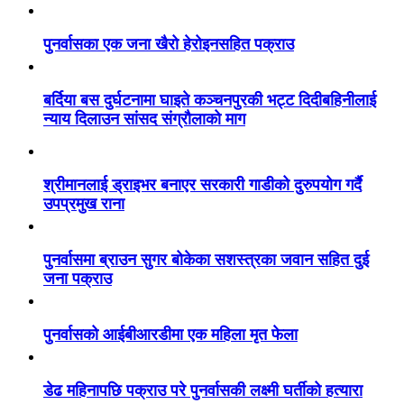
पुनर्वासका एक जना खैरो हेरोइनसहित पक्राउ
बर्दिया बस दुर्घटनामा घाइते कञ्चनपुरकी भट्ट दिदीबहिनीलाई
न्याय दिलाउन सांसद संग्रौलाको माग
श्रीमानलाई ड्राइभर बनाएर सरकारी गाडीको दुरुपयोग गर्दै
उपप्रमुख राना
पुनर्वासमा ब्राउन सुगर बोकेका सशस्त्रका जवान सहित दुई
जना पक्राउ
पुनर्वासको आईबीआरडीमा एक महिला मृत फेला
डेढ महिनापछि पक्राउ परे पुनर्वासकी लक्ष्मी घर्तीको हत्यारा