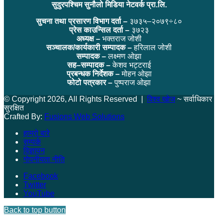
सुदुरपश्चिम सुनौलो मिडिया नेटवर्क प्रा.लि.
सुचना तथा प्रसारण विभाग दर्ता –
३७३५–२०७९÷८०
प्रेस काउन्सिल दर्ता –
३७२३
अध्यक्ष –
भक्तराज जोशी
सञ्चालक/कार्यकारी सम्पादक –
हरिलाल जोशी
सम्पादक –
लक्ष्मण ओझा
सह–सम्पादक –
केशव भट्टराई
प्रबन्धक निर्देशक –
मोहन ओझा
फोटो पत्रकार –
पुष्पराज ओझा
© Copyright 2026, All Rights Reserved |
विश्व खोज
~ सर्वाधिकार
सुरक्षित
Crafted By:
Fusions Web Solutions
हाम्रो बारे
सम्पर्क
विज्ञापन
गोपनीयता नीति
Facebook
Twitter
YouTube
Back to top button