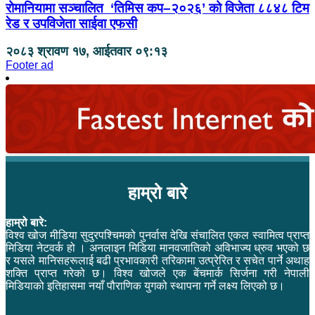
रोमानियामा सञ्चालित ‘तिमिस कप–२०२६’ को विजेता ८८४८ टिम
रेड र उपविजेता साईवा एफसी
२०८३ श्रावण १७, आईतवार ०९:१३
Footer ad
हाम्रो बारे
हाम्रो बारे:
विश्व खोज मीडिया सुदुरपश्चिमको पुनर्वास देखि संचालित एकल स्वामित्व प्राप्त
मिडिया नेटवर्क हो । अनलाइन मिडिया मानवजातिको अविभाज्य ध्रुव भएको छ
र यसले मानिसहरूलाई बढी प्रभावकारी तरिकामा उत्प्रेरित र सचेत पार्ने अथाह
शक्ति प्राप्त गरेको छ। विश्व खोजले एक बेंचमार्क सिर्जना गरी नेपाली
मिडियाको इतिहासमा नयाँ पौराणिक युगको स्थापना गर्ने लक्ष्य लिएको छ।