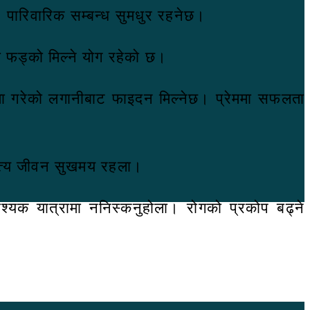
ा। पारिवारिक सम्बन्ध सुमधुर रहनेछ।
ो फड्को मिल्ने योग रहेको छ।
षामा गरेको लगानीबाट फाइदन मिल्नेछ। प्रेममा सफलता
्पत्य जीवन सुखमय रहला।
्यक यात्रामा ननिस्कनुहोला। रोगको प्रकोप बढ्ने