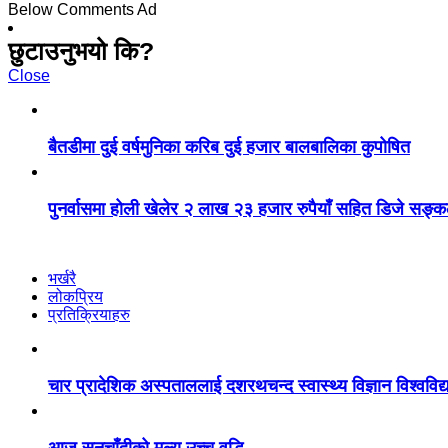
Below Comments Ad
छुटाउनुभयो कि?
Close
बैतडीमा दुई वर्षमुनिका करिब दुई हजार बालबालिका कुपोषित
पुनर्वासमा होली खेलेर २ लाख २३ हजार रुपैयाँ सहित डिजे सङ्
भर्खरै
लोकप्रिय
प्रतिक्रियाहरु
चार प्रादेशिक अस्पताललाई दशरथचन्द स्वास्थ्य विज्ञान विश्ववि
आज सुनचाँदीको मूल्य उच्च वृद्धि