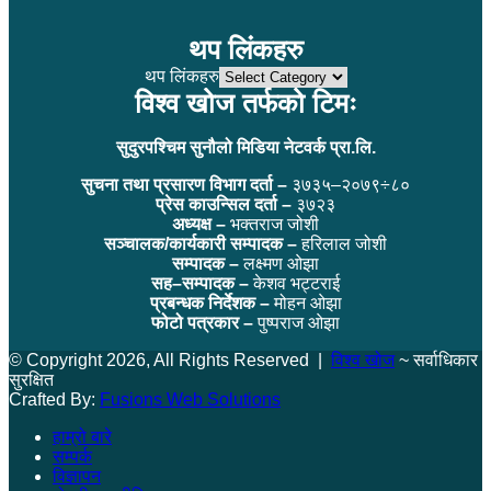
थप लिंकहरु
थप लिंकहरु
विश्व खोज तर्फको टिमः
सुदुरपश्चिम सुनौलो मिडिया नेटवर्क प्रा.लि.
सुचना तथा प्रसारण विभाग दर्ता –
३७३५–२०७९÷८०
प्रेस काउन्सिल दर्ता –
३७२३
अध्यक्ष –
भक्तराज जोशी
सञ्चालक/कार्यकारी सम्पादक –
हरिलाल जोशी
सम्पादक –
लक्ष्मण ओझा
सह–सम्पादक –
केशव भट्टराई
प्रबन्धक निर्देशक –
मोहन ओझा
फोटो पत्रकार –
पुष्पराज ओझा
© Copyright 2026, All Rights Reserved |
विश्व खोज
~ सर्वाधिकार
सुरक्षित
Crafted By:
Fusions Web Solutions
हाम्रो बारे
सम्पर्क
विज्ञापन