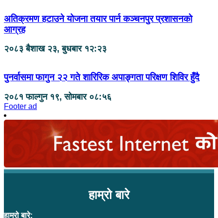
अतिक्रमण हटाउने योजना तयार पार्न कञ्चनपुर प्रशासनको
आग्रह
२०८३ बैशाख २३, बुधबार १२:२३
पुनर्वासमा फागुन २२ गते शारिरिक अपाङ्गता परिक्षण शिविर हुँदै
२०८१ फाल्गुन १९, सोमबार ०८:५६
Footer ad
हाम्रो बारे
हाम्रो बारे: