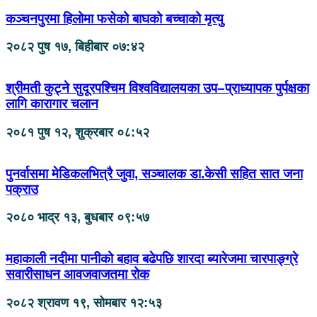
कञ्चनपुरमा हिलोमा फसेको बाघको बच्चाको मृत्यु
२०८२ पुष १७, बिहीबार ०७:४२
श्रीमती कुट्ने सुदूरपश्चिम विश्वविद्यालयका उप–प्राध्यापक पुर्पक्षका
लागि कारागार चलान
२०८१ पुष १२, शुक्रबार ०८:५२
पुनर्वासमा मेडिकलभित्रै जुवा, सञ्चालक डा.केसी सहित सात जना
पक्राउ
२०८० भाद्र १३, बुधबार ०९:५७
महाकाली नदीमा पानीको बहाव बढेपछि शारदा ब्यारेजमा चारपाङ्ग्रे
सवारीसाधन आवजवाजतमा रोक
२०८२ श्रावण १९, सोमबार १२:५३