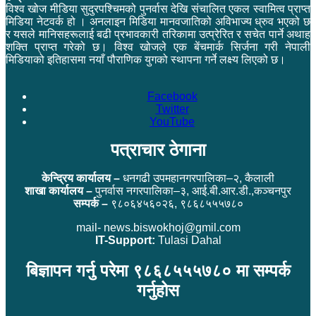
विश्व खोज मीडिया सुदुरपश्चिमको पुनर्वास देखि संचालित एकल स्वामित्व प्राप्त
मिडिया नेटवर्क हो । अनलाइन मिडिया मानवजातिको अविभाज्य ध्रुव भएको छ
र यसले मानिसहरूलाई बढी प्रभावकारी तरिकामा उत्प्रेरित र सचेत पार्ने अथाह
शक्ति प्राप्त गरेको छ। विश्व खोजले एक बेंचमार्क सिर्जना गरी नेपाली
मिडियाको इतिहासमा नयाँ पौराणिक युगको स्थापना गर्ने लक्ष्य लिएको छ।
Facebook
Twitter
YouTube
पत्राचार ठेगाना
केन्द्रिय कार्यालय –
धनगढी उपमहानगरपालिका–२, कैलाली
शाखा कार्यालय –
पुनर्वास नगरपालिका–३, आई.बी.आर.डी.,कञ्चनपुर
सम्पर्क –
९८०६४५६०२६, ९८६८५५५७८०
mail- news.biswokhoj@gmil.com
IT-Support:
Tulasi Dahal
बिज्ञापन गर्नु परेमा ९८६८५५५७८० मा सम्पर्क
गर्नुहोस