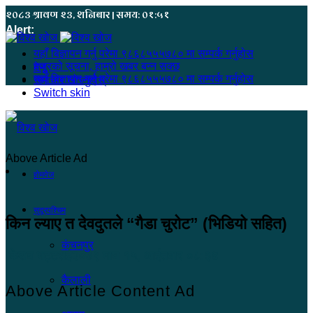
२०८३ श्रावण २३, शनिबार | समय: ०१:५१
Alert:
यहाँ बिज्ञापन गर्नु परेमा ९८६८५५५७८० मा सम्पर्क गर्नुहोस
हजुरको सूचना, हाम्रो खबर बन्न सक्छ
मेनू
यहाँ बिज्ञापन गर्नु परेमा ९८६८५५५७८० मा सम्पर्क गर्नुहोस
समाचार खोज्नुहोस्
Switch skin
Above Article Ad
होमपेज
सुदूरपश्चिम
किन ल्याए त देवदुतले “गैडा चुरोट” (भिडियो सहित)
कंचनपुर
केशब भट्टराई
२०७९ माघ १५, आईतवार ०८:३४
कैलाली
Above Article Content Ad