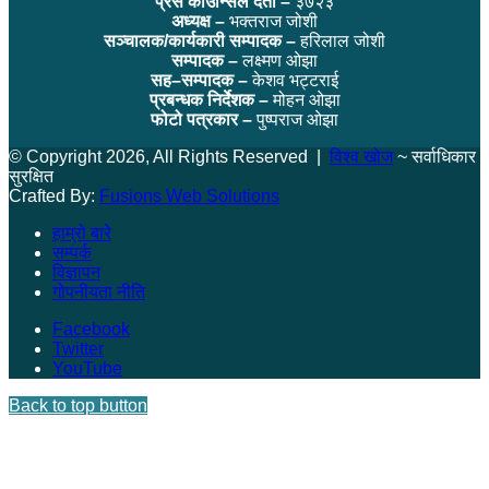
प्रेस काउन्सिल दर्ता –
३७२३
अध्यक्ष –
भक्तराज जोशी
सञ्चालक/कार्यकारी सम्पादक –
हरिलाल जोशी
सम्पादक –
लक्ष्मण ओझा
सह–सम्पादक –
केशव भट्टराई
प्रबन्धक निर्देशक –
मोहन ओझा
फोटो पत्रकार –
पुष्पराज ओझा
© Copyright 2026, All Rights Reserved |
विश्व खोज
~ सर्वाधिकार
सुरक्षित
Crafted By:
Fusions Web Solutions
हाम्रो बारे
सम्पर्क
विज्ञापन
गोपनीयता नीति
Facebook
Twitter
YouTube
Back to top button