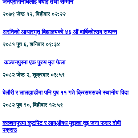
जनप्रतिनिधिलाई बधाई तथा सम्मान
२०७९ जेष्ठ १२, बिहीबार ०२:२२
अरनिको आधारभुत बिद्यालयको ४६ औं वार्षिकोत्सब सम्पन्न
२०८१ पुष ६, शनिबार ०९:३४
कञ्चनपुरमा एक पुरुष मृत फेला
२०८२ जेष्ठ २, शुक्रबार ०३:५९
बेलौरी र लालझाडीमा पनि पुष ११ गते क्रिसमसको स्थानीय विदा
२०८२ पुष १०, बिहीबार १२:५९
कञ्चनपुरमा कुटपिट र लागूऔषध मुद्दाका दुइ जना फरार दोषी
पक्राउ