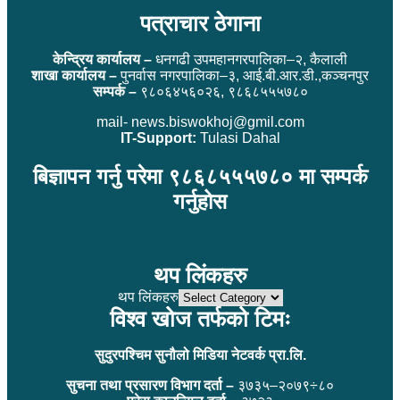
पत्राचार ठेगाना
केन्द्रिय कार्यालय –
धनगढी उपमहानगरपालिका–२, कैलाली
शाखा कार्यालय –
पुनर्वास नगरपालिका–३, आई.बी.आर.डी.,कञ्चनपुर
सम्पर्क –
९८०६४५६०२६, ९८६८५५५७८०
mail- news.biswokhoj@gmil.com
IT-Support:
Tulasi Dahal
बिज्ञापन गर्नु परेमा ९८६८५५५७८० मा सम्पर्क
गर्नुहोस
थप लिंकहरु
थप लिंकहरु
विश्व खोज तर्फको टिमः
सुदुरपश्चिम सुनौलो मिडिया नेटवर्क प्रा.लि.
सुचना तथा प्रसारण विभाग दर्ता –
३७३५–२०७९÷८०