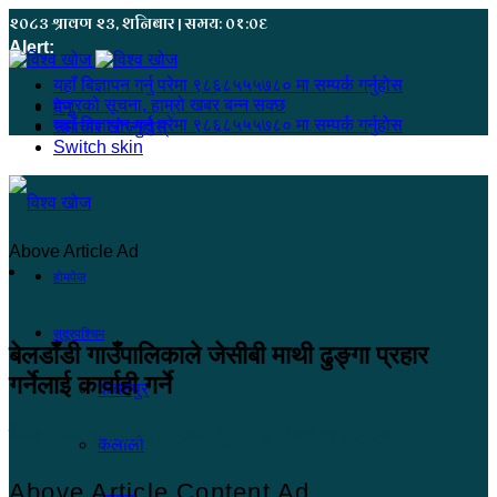
२०८३ श्रावण २३, शनिबार | समय: ०१:०६
Alert:
यहाँ बिज्ञापन गर्नु परेमा ९८६८५५५७८० मा सम्पर्क गर्नुहोस
हजुरको सूचना, हाम्रो खबर बन्न सक्छ
मेनू
यहाँ बिज्ञापन गर्नु परेमा ९८६८५५५७८० मा सम्पर्क गर्नुहोस
समाचार खोज्नुहोस्
Switch skin
Above Article Ad
होमपेज
सुदूरपश्चिम
बेलडाँडी गाउँपालिकाले जेसीबी माथी ढुङ्गा प्रहार
गर्नेलाई कार्वाही गर्ने
कंचनपुर
विश्व खोज समाचारदाता
२०७९ पुष १२, मंगलवार ०२:२०
कैलाली
Above Article Content Ad