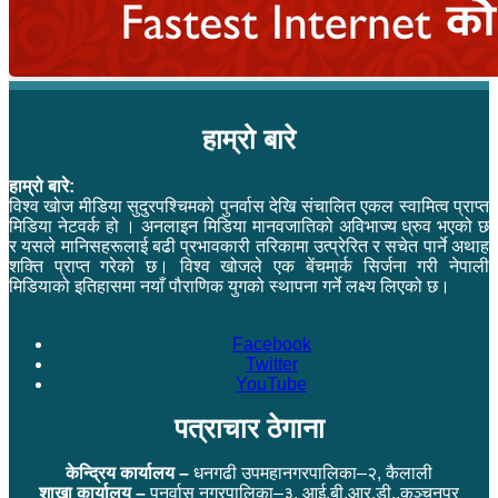
हाम्रो बारे
हाम्रो बारे:
विश्व खोज मीडिया सुदुरपश्चिमको पुनर्वास देखि संचालित एकल स्वामित्व प्राप्त
मिडिया नेटवर्क हो । अनलाइन मिडिया मानवजातिको अविभाज्य ध्रुव भएको छ
र यसले मानिसहरूलाई बढी प्रभावकारी तरिकामा उत्प्रेरित र सचेत पार्ने अथाह
शक्ति प्राप्त गरेको छ। विश्व खोजले एक बेंचमार्क सिर्जना गरी नेपाली
मिडियाको इतिहासमा नयाँ पौराणिक युगको स्थापना गर्ने लक्ष्य लिएको छ।
Facebook
Twitter
YouTube
पत्राचार ठेगाना
केन्द्रिय कार्यालय –
धनगढी उपमहानगरपालिका–२, कैलाली
शाखा कार्यालय –
पुनर्वास नगरपालिका–३, आई.बी.आर.डी.,कञ्चनपुर