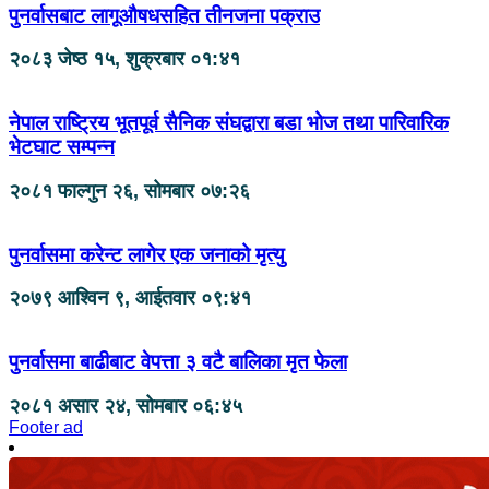
पुनर्वासबाट लागूऔषधसहित तीनजना पक्राउ
२०८३ जेष्ठ १५, शुक्रबार ०१:४१
नेपाल राष्ट्रिय भूतपूर्व सैनिक संघद्वारा बडा भोज तथा पारिवारिक
भेटघाट सम्पन्न
२०८१ फाल्गुन २६, सोमबार ०७:२६
पुनर्वासमा करेन्ट लागेर एक जनाको मृत्यु
२०७९ आश्विन ९, आईतवार ०९:४१
पुनर्वासमा बाढीबाट वेपत्ता ३ वटै बालिका मृत फेला
२०८१ असार २४, सोमबार ०६:४५
Footer ad