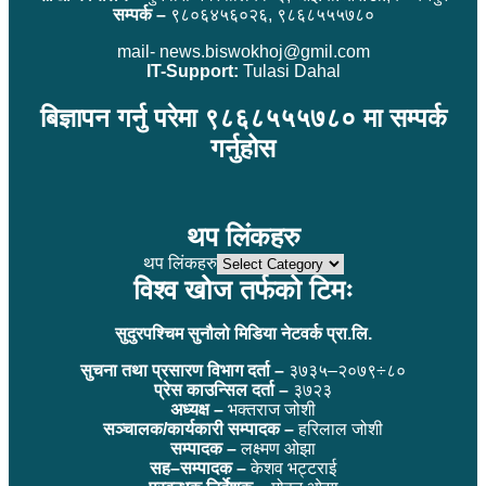
सम्पर्क –
९८०६४५६०२६, ९८६८५५५७८०
mail- news.biswokhoj@gmil.com
IT-Support:
Tulasi Dahal
बिज्ञापन गर्नु परेमा ९८६८५५५७८० मा सम्पर्क
गर्नुहोस
थप लिंकहरु
थप लिंकहरु
विश्व खोज तर्फको टिमः
सुदुरपश्चिम सुनौलो मिडिया नेटवर्क प्रा.लि.
सुचना तथा प्रसारण विभाग दर्ता –
३७३५–२०७९÷८०
प्रेस काउन्सिल दर्ता –
३७२३
अध्यक्ष –
भक्तराज जोशी
सञ्चालक/कार्यकारी सम्पादक –
हरिलाल जोशी
सम्पादक –
लक्ष्मण ओझा
सह–सम्पादक –
केशव भट्टराई